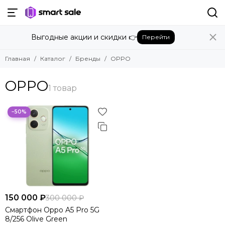
Назад
Выгодные акции и скидки 👉
Перейти
Бренды
Смотреть все бренды
Главная
Каталог
Бренды
OPPO
Amazon
Apple
OPPO
Beats
Bose
DJI
−50%
Dyson
Fujifilm
Google
GoPro
Honor
HUAWEI
Insta360
150 000 ₽
300 000 ₽
JBL
Смартфон Oppo A5 Pro 5G
8/256 Olive Green
Marshall