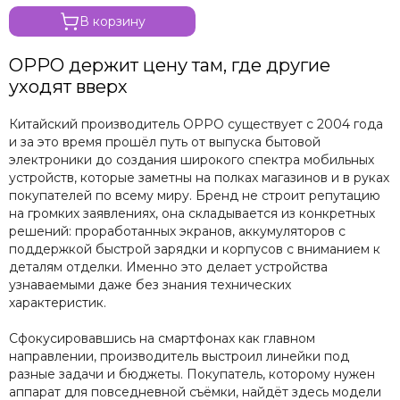
Microsoft
В корзину
Nintendo
Oculus
OPPO держит цену там, где другие
OnePlus
уходят вверх
ONYX BOOX
OPPO
Китайский производитель OPPO существует с 2004 года
Oukitel
и за это время прошёл путь от выпуска бытовой
электроники до создания широкого спектра мобильных
Pico
устройств, которые заметны на полках магазинов и в руках
Plaud Note
покупателей по всему миру. Бренд не строит репутацию
POCO
на громких заявлениях, она складывается из конкретных
Realme
решений: проработанных экранов, аккумуляторов с
Samsung
поддержкой быстрой зарядки и корпусов с вниманием к
деталям отделки. Именно это делает устройства
Sony
узнаваемыми даже без знания технических
Tecno
характеристик.
Valve
Whoop
Сфокусировавшись на смартфонах как главном
Xbox
направлении, производитель выстроил линейки под
разные задачи и бюджеты. Покупатель, которому нужен
Xiaomi
аппарат для повседневной съёмки, найдёт здесь модели
ZTE