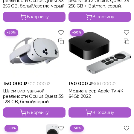
реальности Oculus Quest 3S
реальности Oculus Quest 3S
256 GB, белый/светло-черый
256 GB + Batman, серый
металлик
В корзину
В корзину
−50%
−50%
150 000 ₽
150 000 ₽
300 000 ₽
300 000 ₽
Шлем виртуальной
Медиаплеер Apple TV 4K
реальности Oculus Quest 3S
64Gb 2022
128 GB, белый/серый
В корзину
В корзину
−50%
−50%