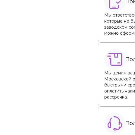
Пок
Мы ответствен
которые не бы
заводском сос
можно оформи
Пол
Мы ценим ваш
Московской о
быстрыми сро
оплатить нали
рассрочка.
По