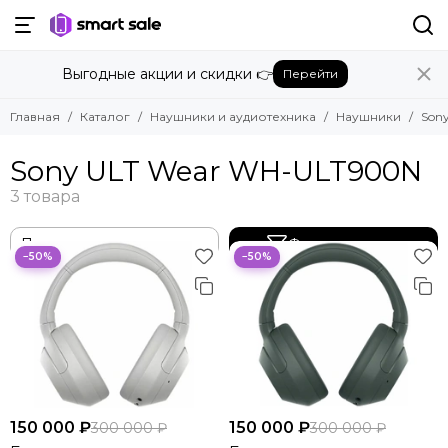
Назад
Назад
Назад
Выгодные акции и скидки 👉
Перейти
Наушники и аудиотехника
Наушники
Sony
Смотреть все товары
Смотреть все товары
{- messages.mobile_menu.nav_all -}}
Главная
Каталог
Наушники и аудиотехника
Наушники
Son
Наушники
Apple
Sony WH-1000XM6
Beats
Sony ULT Wear WH-ULT900N
Портативная акустика
Sony ULT Wear WH-ULT900N
Bose
Sony WF-1000XM5
Микрофоны и диктофоны
Dyson
Sony WH-CH720N
JBL
Sony WH-CH520
Фильтр товаров
Marshall
Sony INZONE H7
−50%
−50%
OnePlus
Sony WH-1000XM5
Samsung
Sony WH-1000XM4
Sony
Xiaomi
150 000 ₽
150 000 ₽
300 000 ₽
300 000 ₽