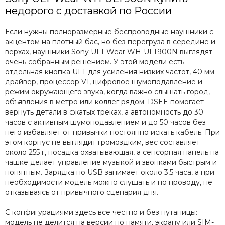
недорого с доставкой по России
Если нужны полноразмерные беспроводные наушники с
акцентом на плотный бас, но без перегруза в середине и
верхах, наушники Sony ULT Wear WH-ULT900N выглядят
очень собранным решением. У этой модели есть
отдельная кнопка ULT для усиления низких частот, 40 мм
драйвер, процессор V1, цифровое шумоподавление и
режим окружающего звука, когда важно слышать город,
объявления в метро или коллег рядом. DSEE помогает
вернуть детали в сжатых треках, а автономность до 30
часов с активным шумоподавлением и до 50 часов без
него избавляет от привычки постоянно искать кабель. При
этом корпус не выглядит громоздким, вес составляет
около 255 г, посадка охватывающая, а сенсорная панель на
чашке делает управление музыкой и звонками быстрым и
понятным. Зарядка по USB занимает около 3,5 часа, а при
необходимости модель можно слушать и по проводу, не
отказываясь от привычного сценария дня.
С конфигурациями здесь все честно и без путаницы:
модель не делится на версии по памяти, экрану или SIM-