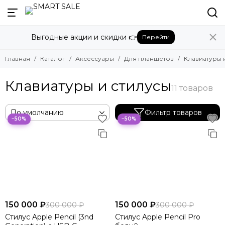
Назад
Назад
Выгодные акции и скидки 👉
Перейти
Аксессуары
Для планшетов
Смотреть все товары
Смотреть все товары
Главная
Каталог
Аксессуары
Для планшетов
Клавиатуры 
Для планшетов
Клавиатуры и стилусы
Для ноутбуков и компьютеров
Клавиатуры и стилусы
Трекеры
Фильтр товаров
−50%
−50%
150 000 ₽
150 000 ₽
300 000 ₽
300 000 ₽
Стилус Apple Pencil (3nd
Стилус Apple Pencil Pro