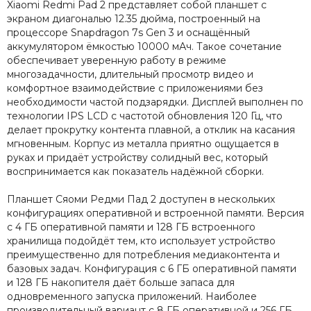
Xiaomi Redmi Pad 2 представляет собой планшет с
экраном диагональю 12.35 дюйма, построенный на
процессоре Snapdragon 7s Gen 3 и оснащённый
аккумулятором ёмкостью 10000 мАч. Такое сочетание
обеспечивает уверенную работу в режиме
многозадачности, длительный просмотр видео и
комфортное взаимодействие с приложениями без
необходимости частой подзарядки. Дисплей выполнен по
технологии IPS LCD с частотой обновления 120 Гц, что
делает прокрутку контента плавной, а отклик на касания
мгновенным. Корпус из металла приятно ощущается в
руках и придаёт устройству солидный вес, который
воспринимается как показатель надёжной сборки.
Планшет Сяоми Редми Пад 2 доступен в нескольких
конфигурациях оперативной и встроенной памяти. Версия
с 4 ГБ оперативной памяти и 128 ГБ встроенного
хранилища подойдёт тем, кто использует устройство
преимущественно для потребления медиаконтента и
базовых задач. Конфигурация с 6 ГБ оперативной памяти
и 128 ГБ накопителя даёт больше запаса для
одновременного запуска приложений. Наиболее
производительный вариант с 8 ГБ оперативной и 256 ГБ