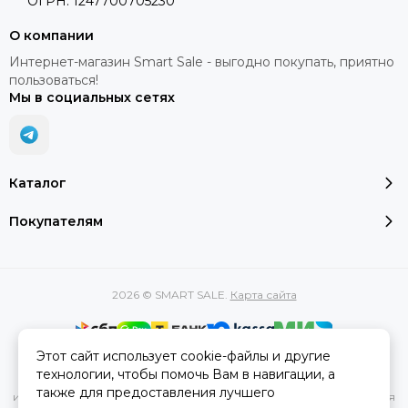
ОГРН: 1247700705230
О компании
Интернет-магазин Smart Sale - выгодно покупать, приятно
пользоваться!
Мы в социальных сетях
Каталог
Покупателям
2026 © SMART SALE.
Карта сайта
Этот сайт использует cookie-файлы и другие
Вся представленная на сайте информация, касающаяся
технологии, чтобы помочь Вам в навигации, а
характеристик, стоимости товаров и услуг, носит
также для предоставления лучшего
информационный характер и ни при каких условиях не является