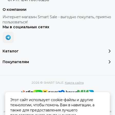
О компании
Интернет-магазин Smart Sale - выгодно покупать, приятно
пользоваться!
Мы в социальных сетях
Каталог
Покупателям
2026 © SMART SALE.
Карта сайта
Этот сайт использует cookie-файлы и другие
Вся представленная на сайте информация, касающаяся
технологии, чтобы помочь Вам в навигации, а
характеристик, стоимости товаров и услуг, носит
также для предоставления лучшего
информационный характер и ни при каких условиях не является