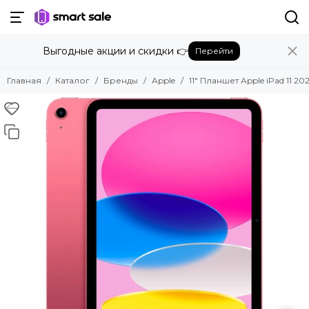
Назад
Выгодные акции и скидки 👉
Перейти
Бренды
Смотреть все бренды
Главная
Каталог
Бренды
Apple
11" Планшет Apple iPad 11 20
Amazon
Apple
Beats
Bose
DJI
Dyson
Fujifilm
Google
GoPro
Honor
HUAWEI
Insta360
JBL
Marshall