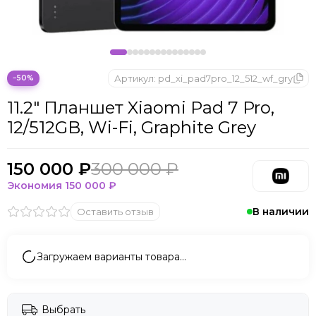
Microsoft
Nintendo
Oculus
OnePlus
ONYX BOOX
Артикул:
pd_xi_pad7pro_12_512_wf_gry
−50%
OPPO
11.2" Планшет Xiaomi Pad 7 Pro,
Oukitel
12/512GB, Wi-Fi, Graphite Grey
Pico
Plaud Note
POCO
150 000 ₽
300 000 ₽
Realme
Экономия
150 000 ₽
Samsung
В наличии
Оставить отзыв
Sony
Tecno
Valve
Загружаем варианты товара…
Whoop
Xbox
Xiaomi
Выбрать
ZTE