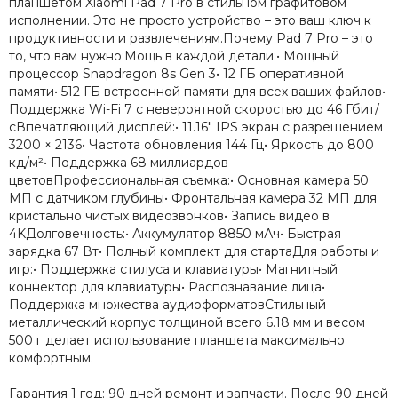
планшетом Xiaomi Pad 7 Pro в стильном графитовом
исполнении. Это не просто устройство – это ваш ключ к
продуктивности и развлечениям.Почему Pad 7 Pro – это
то, что вам нужно:Мощь в каждой детали:• Мощный
процессор Snapdragon 8s Gen 3• 12 ГБ оперативной
памяти• 512 ГБ встроенной памяти для всех ваших файлов•
Поддержка Wi-Fi 7 с невероятной скоростью до 46 Гбит/
сВпечатляющий дисплей:• 11.16" IPS экран с разрешением
3200 × 2136• Частота обновления 144 Гц• Яркость до 800
кд/м²• Поддержка 68 миллиардов
цветовПрофессиональная съемка:• Основная камера 50
МП с датчиком глубины• Фронтальная камера 32 МП для
кристально чистых видеозвонков• Запись видео в
4KДолговечность:• Аккумулятор 8850 мАч• Быстрая
зарядка 67 Вт• Полный комплект для стартаДля работы и
игр:• Поддержка стилуса и клавиатуры• Магнитный
коннектор для клавиатуры• Распознавание лица•
Поддержка множества аудиоформатовСтильный
металлический корпус толщиной всего 6.18 мм и весом
500 г делает использование планшета максимально
комфортным.
Гарантия 1 год: 90 дней ремонт и запчасти. После 90 дней