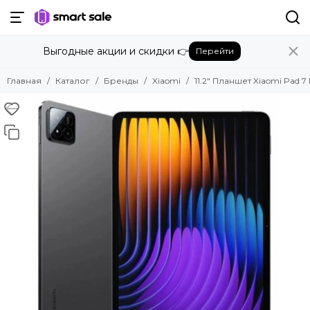
Назад
Выгодные акции и скидки 👉
Перейти
Бренды
Смотреть все бренды
Главная
Каталог
Бренды
Xiaomi
11.2" Планшет Xiaomi Pad 7 P
Amazon
Apple
Beats
Bose
DJI
Dyson
Fujifilm
Google
GoPro
Honor
HUAWEI
Insta360
JBL
Marshall