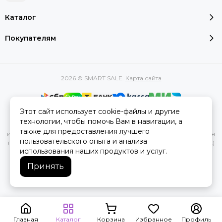
Каталог
Покупателям
2026 © SMART SALE.
Карта сайта
Этот сайт использует cookie-файлы и другие
Вся представленная на сайте информация, касающаяся
технологии, чтобы помочь Вам в навигации, а
характеристик, стоимости товаров и услуг, носит
также для предоставления лучшего
информационный характер и ни при каких условиях не является
пользовательского опыта и анализа
публичной офертой, определяемой положениями Статьи 437(2)
использования наших продуктов и услуг.
Гражданского кодекса РФ.
Принять
Главная
Каталог
Корзина
Избранное
Профиль