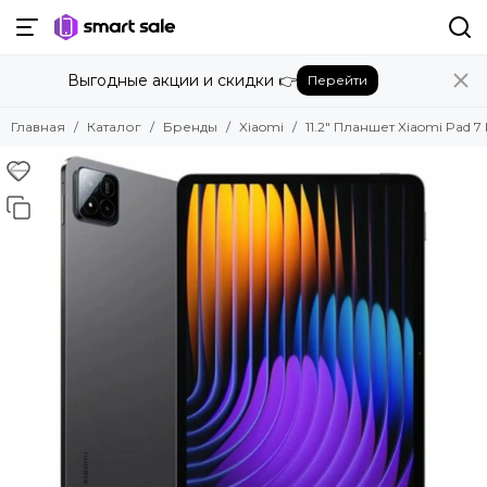
Назад
Выгодные акции и скидки 👉
Перейти
Бренды
Смотреть все бренды
Главная
Каталог
Бренды
Xiaomi
11.2" Планшет Xiaomi Pad 7 
Amazon
Apple
Beats
Bose
DJI
Dyson
Fujifilm
Google
GoPro
Honor
HUAWEI
Insta360
JBL
Marshall