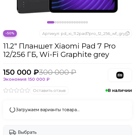
Microsoft
Nintendo
Oculus
OnePlus
ONYX BOOX
Артикул:
pd_xi_11.2pad7pro_12_256_wf_gry
−50%
OPPO
11.2" Планшет Xiaomi Pad 7 Pro
Oukitel
12/256 ГБ, Wi-Fi Graphite grey
Pico
Plaud Note
POCO
150 000 ₽
300 000 ₽
Realme
Экономия
150 000 ₽
Samsung
В наличии
Оставить отзыв
Sony
Tecno
Valve
Загружаем варианты товара…
Whoop
Xbox
Xiaomi
Выбрать
ZTE