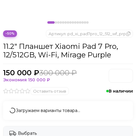
Microsoft
Nintendo
Oculus
OnePlus
ONYX BOOX
Артикул:
pd_xi_pad7pro_12_512_wf_prp
−50%
OPPO
11.2" Планшет Xiaomi Pad 7 Pro,
Oukitel
12/512GB, Wi-Fi, Mirage Purple
Pico
Plaud Note
POCO
150 000 ₽
300 000 ₽
Realme
Экономия
150 000 ₽
Samsung
В наличии
Оставить отзыв
Sony
Tecno
Valve
Загружаем варианты товара…
Whoop
Xbox
Xiaomi
Выбрать
ZTE