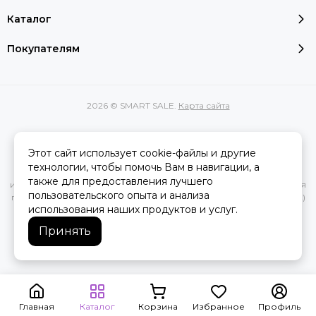
Каталог
Покупателям
2026 © SMART SALE.
Карта сайта
Этот сайт использует cookie-файлы и другие
Вся представленная на сайте информация, касающаяся
технологии, чтобы помочь Вам в навигации, а
характеристик, стоимости товаров и услуг, носит
также для предоставления лучшего
информационный характер и ни при каких условиях не является
пользовательского опыта и анализа
публичной офертой, определяемой положениями Статьи 437(2)
использования наших продуктов и услуг.
Гражданского кодекса РФ.
Принять
Главная
Каталог
Корзина
Избранное
Профиль