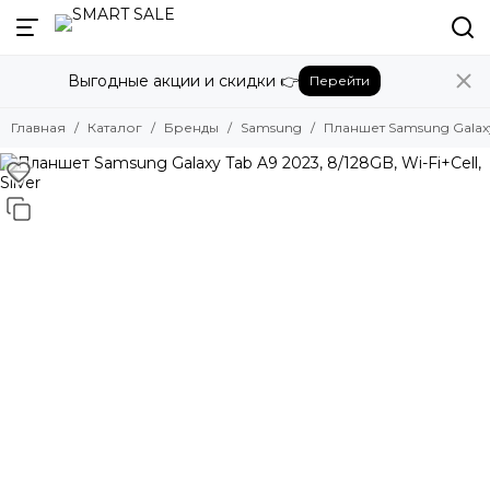
Назад
Выгодные акции и скидки 👉
Перейти
Бренды
Смотреть все бренды
Главная
Каталог
Бренды
Samsung
Планшет Samsung Galaxy T
Amazon
Apple
Beats
Bose
DJI
Dyson
Fujifilm
Google
GoPro
Honor
HUAWEI
Insta360
JBL
Marshall