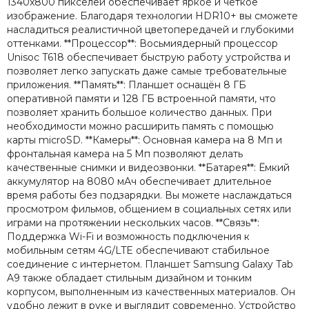
1340x800 пикселей обеспечивает яркое и чёткое
изображение. Благодаря технологии HDR10+ вы сможете
насладиться реалистичной цветопередачей и глубокими
оттенками. **Процессор**: Восьмиядерный процессор
Unisoc T618 обеспечивает быструю работу устройства и
позволяет легко запускать даже самые требовательные
приложения. **Память**: Планшет оснащён 8 ГБ
оперативной памяти и 128 ГБ встроенной памяти, что
позволяет хранить большое количество данных. При
необходимости можно расширить память с помощью
карты microSD. **Камеры**: Основная камера на 8 Мп и
фронтальная камера на 5 Мп позволяют делать
качественные снимки и видеозвонки. **Батарея**: Ёмкий
аккумулятор на 8080 мАч обеспечивает длительное
время работы без подзарядки. Вы можете наслаждаться
просмотром фильмов, общением в социальных сетях или
играми на протяжении нескольких часов. **Связь**:
Поддержка Wi-Fi и возможность подключения к
мобильным сетям 4G/LTE обеспечивают стабильное
соединение с интернетом. Планшет Samsung Galaxy Tab
A9 также обладает стильным дизайном и тонким
корпусом, выполненным из качественных материалов. Он
удобно лежит в руке и выглядит современно. Устройство