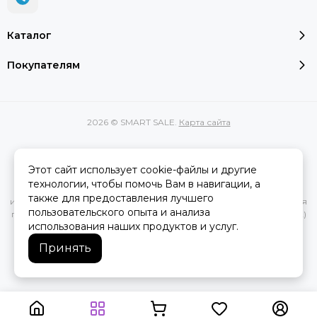
Каталог
Покупателям
2026 © SMART SALE.
Карта сайта
Этот сайт использует cookie-файлы и другие
Вся представленная на сайте информация, касающаяся
технологии, чтобы помочь Вам в навигации, а
характеристик, стоимости товаров и услуг, носит
также для предоставления лучшего
информационный характер и ни при каких условиях не является
пользовательского опыта и анализа
публичной офертой, определяемой положениями Статьи 437(2)
использования наших продуктов и услуг.
Гражданского кодекса РФ.
Принять