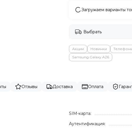
Загружаем варианты то
Выбрать
Акции
Новинки
Телефон
Samsung Galaxy A26
нты
Отзывы
Доставка
Оплата
Гаран
SIM-карта:
Аутентификация: