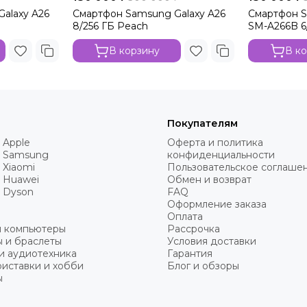
alaxy A26
Смартфон Samsung Galaxy A26
Смартфон S
8/256 ГБ Peach
SM-A266B 6/
В корзину
В к
Покупателям
 Apple
Оферта и политика
 Samsung
конфиденциальности
 Xiaomi
Пользовательское соглаше
 Huawei
Обмен и возврат
 Dyson
FAQ
Оформление заказа
Оплата
и компьютеры
Рассрочка
 и браслеты
Условия доставки
и аудиотехника
Гарантия
иставки и хобби
Блог и обзоры
ы