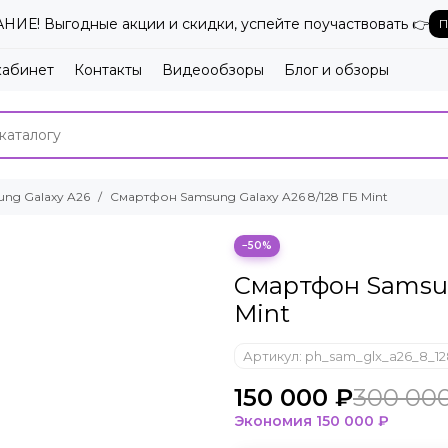
ИЕ! Выгодные акции и скидки, успейте поучаствовать 👉
П
кабинет
Контакты
Видеообзоры
Блог и обзоры
ng Galaxy A26
Смартфон Samsung Galaxy A26 8/128 ГБ Mint
−50%
Смартфон Samsun
Mint
Артикул:
ph_sam_glx_a26_8_1
150 000 ₽
300 00
Экономия
150 000 ₽