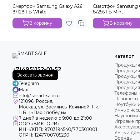
Смартфон Samsung Galaxy A26
Смартфон Samsung G
8/128 ГБ White
8/256 ГБ Mint
В корзину
В корзину
Каталог
Продукция
+7(495)152-01-52
Продукция
Заказать звонок
Продукция
Продукция
Telegram
Продукция
Max
Телефоны
info@smart-sale.ru
Планшеты
121096, Россия,
Ноутбуки 
Москва, ул. Василисы Кожиной, 1, к.
Умные часы
1, БЦ «Парк победы»
Наушники 
7 дней в неделю с 9:00 до 21:00
Игровые пр
ООО «ВИКТОРИ»
Аксессуар
ИНН/КПП: 9703194540/770301001
Умный дом
ОГРН: 1247700705230
Бренды