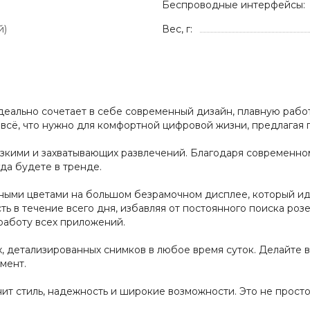
Беспроводные интерфейсы:
й)
Вес, г:
идеально сочетает в себе современный дизайн, плавную рабо
е всё, что нужно для комфортной цифровой жизни, предлагая
изкими и захватывающих развлечений. Благодаря современно
гда будете в тренде.
ными цветами на большом безрамочном дисплее, который ид
ть в течение всего дня, избавляя от постоянного поиска ро
работу всех приложений.
их, детализированных снимков в любое время суток. Делайте
мент.
нит стиль, надежность и широкие возможности. Это не прост