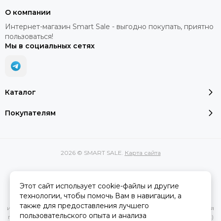
О компании
Интернет-магазин Smart Sale - выгодно покупать, приятно
пользоваться!
Мы в социальных сетях
Каталог
Покупателям
2026 © SMART SALE.
Карта сайта
Этот сайт использует cookie-файлы и другие
Вся представленная на сайте информация, касающаяся
технологии, чтобы помочь Вам в навигации, а
характеристик, стоимости товаров и услуг, носит
также для предоставления лучшего
информационный характер и ни при каких условиях не является
пользовательского опыта и анализа
публичной офертой, определяемой положениями Статьи 437(2)