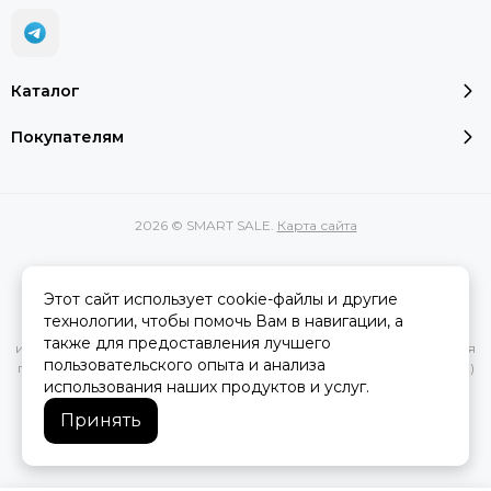
Каталог
Покупателям
2026 © SMART SALE.
Карта сайта
Этот сайт использует cookie-файлы и другие
Вся представленная на сайте информация, касающаяся
технологии, чтобы помочь Вам в навигации, а
характеристик, стоимости товаров и услуг, носит
также для предоставления лучшего
информационный характер и ни при каких условиях не является
пользовательского опыта и анализа
публичной офертой, определяемой положениями Статьи 437(2)
использования наших продуктов и услуг.
Гражданского кодекса РФ.
Принять