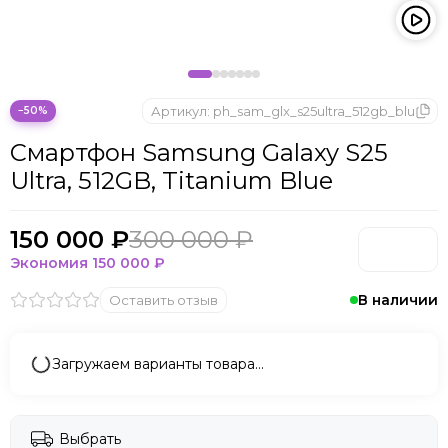
Microsoft
Nintendo
Oculus
OnePlus
ONYX BOOX
Артикул:
ph_sam_glx_s25ultra_512gb_blu
−50%
OPPO
Смартфон Samsung Galaxy S25
Oukitel
Ultra, 512GB, Titanium Blue
Pico
Plaud Note
POCO
150 000 ₽
300 000 ₽
Realme
Экономия
150 000 ₽
Samsung
В наличии
Оставить отзыв
Sony
Tecno
Valve
Загружаем варианты товара…
Whoop
Xbox
Xiaomi
Выбрать
ZTE