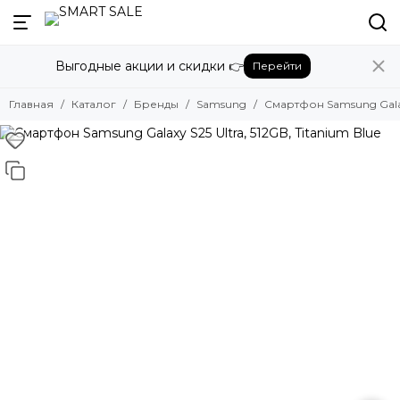
Назад
Выгодные акции и скидки 👉
Перейти
Бренды
Смотреть все бренды
Главная
Каталог
Бренды
Samsung
Смартфон Samsung Galaxy
Amazon
Apple
Beats
Bose
DJI
Dyson
Fujifilm
Google
GoPro
Honor
HUAWEI
Insta360
JBL
Marshall