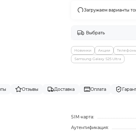
Загружаем варианты то
Выбрать
Новинки
Акции
Телефон
Samsung Galaxy S25 Ultra
нты
Отзывы
Доставка
Оплата
Гаран
SIM-карта:
Аутентификация: