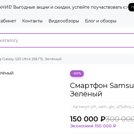
ИЕ! Выгодные акции и скидки, успейте поучаствовать 👉
П
кабинет
Контакты
Видеообзоры
Блог и обзоры
alaxy S25 Ultra 256 ГБ, Зелёный
−50%
Смартфон Samsung
Зелёный
Артикул:
ph_sam_glx_s25ultra
150 000 ₽
300 00
Экономия
150 000 ₽