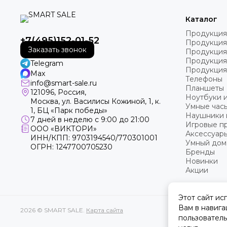
Каталог
Продукция
+7(495)152-01-52
Продукция
Заказать звонок
Продукция
Продукция
Telegram
Продукция
Max
Телефоны
info@smart-sale.ru
Планшеты
121096, Россия,
Ноутбуки 
Москва, ул. Василисы Кожиной, 1, к.
Умные часы
1, БЦ «Парк победы»
Наушники 
7 дней в неделю с 9:00 до 21:00
Игровые пр
ООО «ВИКТОРИ»
Аксессуар
ИНН/КПП: 9703194540/770301001
Умный дом
ОГРН: 1247700705230
Бренды
Новинки
Акции
Этот сайт ис
Вам в навига
2026 © SMART SALE.
Карта сайта
пользователь