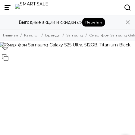
Назад
Выгодные акции и скидки 👉
Перейти
Бренды
Смотреть все бренды
Главная
Каталог
Бренды
Samsung
Смартфон Samsung Galaxy
Amazon
Apple
Beats
Bose
DJI
Dyson
Fujifilm
Google
GoPro
Honor
HUAWEI
Insta360
JBL
Marshall