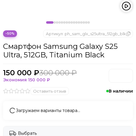
Microsoft
Nintendo
Oculus
OnePlus
ONYX BOOX
Артикул:
ph_sam_glx_s25ultra_512gb_blk
−50%
OPPO
Смартфон Samsung Galaxy S25
Oukitel
Ultra, 512GB, Titanium Black
Pico
Plaud Note
POCO
150 000 ₽
300 000 ₽
Realme
Экономия
150 000 ₽
Samsung
В наличии
Оставить отзыв
Sony
Tecno
Valve
Загружаем варианты товара…
Whoop
Xbox
Xiaomi
Выбрать
ZTE