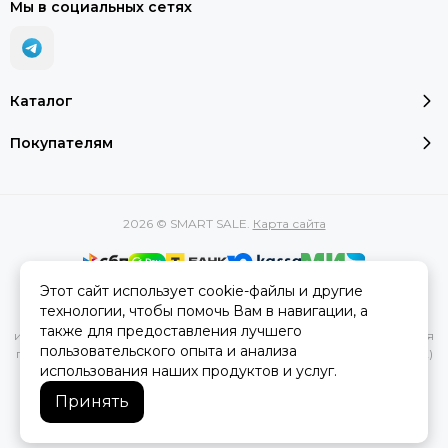
Мы в социальных сетях
Каталог
Покупателям
2026 © SMART SALE.
Карта сайта
Этот сайт использует cookie-файлы и другие
Вся представленная на сайте информация, касающаяся
технологии, чтобы помочь Вам в навигации, а
характеристик, стоимости товаров и услуг, носит
также для предоставления лучшего
информационный характер и ни при каких условиях не является
пользовательского опыта и анализа
публичной офертой, определяемой положениями Статьи 437(2)
использования наших продуктов и услуг.
Гражданского кодекса РФ.
Принять