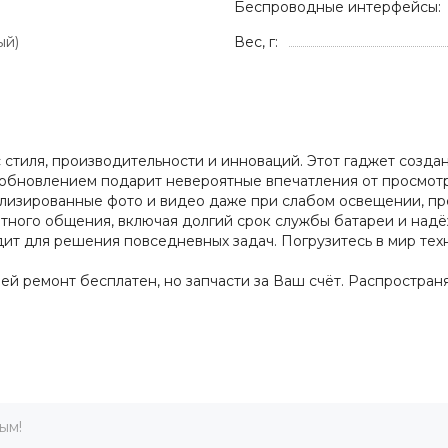
Беспроводные интерфейсы:
ый)
Вес, г:
 стиля, производительности и инноваций. Этот гаджет создан
 обновлением подарит невероятные впечатления от просмотр
етализированные фото и видео даже при слабом освещении, 
ного общения, включая долгий срок службы батареи и надё
т для решения повседневных задач. Погрузитесь в мир техно
дней ремонт бесплатен, но запчасти за Ваш счёт. Распростра
ым!