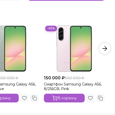
−50%
150 000 ₽
15
300 000 ₽
300 000 ₽
amsung Galaxy A56,
Смартфон Samsung Galaxy A56,
См
ive
8/256GB, Pink
12
орзину
В корзину