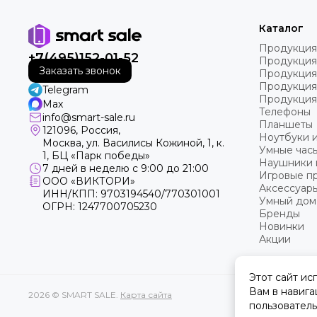
Каталог
Продукция
+7(495)152-01-52
Продукция
Заказать звонок
Продукция
Продукция
Telegram
Продукция
Max
Телефоны
info@smart-sale.ru
Планшеты
121096, Россия,
Ноутбуки 
Москва, ул. Василисы Кожиной, 1, к.
Умные часы
1, БЦ «Парк победы»
Наушники 
7 дней в неделю с 9:00 до 21:00
Игровые пр
ООО «ВИКТОРИ»
Аксессуар
ИНН/КПП: 9703194540/770301001
Умный дом
ОГРН: 1247700705230
Бренды
Новинки
Акции
Этот сайт ис
Вам в навига
2026 © SMART SALE.
Карта сайта
пользователь