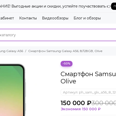
ИЕ! Выгодные акции и скидки, успейте поучаствовать 👉
П
кабинет
Контакты
Видеообзоры
Блог и обзоры
ng Galaxy A56
Смартфон Samsung Galaxy A56, 8/128GB, Olive
−50%
Смартфон Samsung
Olive
Артикул:
ph_sam_glx_a56_8_12
150 000 ₽
300 00
Экономия
150 000 ₽