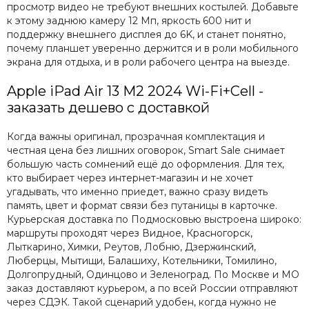
просмотр видео не требуют внешних костылей. Добавьте
к этому заднюю камеру 12 Мп, яркость 600 нит и
поддержку внешнего дисплея до 6K, и станет понятно,
почему планшет уверенно держится и в роли мобильного
экрана для отдыха, и в роли рабочего центра на выезде.
Apple iPad Air 13 M2 2024 Wi-Fi+Cell -
заказать дешево с доставкой
Когда важны оригинал, прозрачная комплектация и
честная цена без лишних оговорок, Smart Sale снимает
большую часть сомнений ещё до оформления. Для тех,
кто выбирает через интернет-магазин и не хочет
угадывать, что именно приедет, важно сразу видеть
память, цвет и формат связи без путаницы в карточке.
Курьерская доставка по Подмосковью выстроена широко:
маршруты проходят через Видное, Красногорск,
Лыткарино, Химки, Реутов, Лобню, Дзержинский,
Люберцы, Мытищи, Балашиху, Котельники, Томилино,
Долгопрудный, Одинцово и Зеленоград. По Москве и МО
заказ доставляют курьером, а по всей России отправляют
через СДЭК. Такой сценарий удобен, когда нужно не