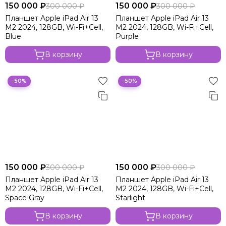
150 000 ₽
150 000 ₽
300 000 ₽
300 000 ₽
Apple iPad Pro 11 2024 M4 Wi-Fi
Планшет Apple iPad Air 13
Планшет Apple iPad Air 13
Apple iPad Pro 11 M4 2024 Wi-Fi+Cell
M2 2024, 128GB, Wi-Fi+Cell,
M2 2024, 128GB, Wi-Fi+Cell,
Apple iPad Pro 13 2024 M4
Blue
Purple
Apple iPad Air 11 2024 M2 Wi-Fi
В корзину
В корзину
Apple iPad Air 11 M2 Wi-Fi+Cell
Apple iPad Air 13 2024 M2 Wi-Fi
Apple iPad Air 13 M2 2024 Wi-Fi+Cell
−50%
−50%
150 000 ₽
150 000 ₽
300 000 ₽
300 000 ₽
Планшет Apple iPad Air 13
Планшет Apple iPad Air 13
M2 2024, 128GB, Wi-Fi+Cell,
M2 2024, 128GB, Wi-Fi+Cell,
Space Gray
Starlight
В корзину
В корзину