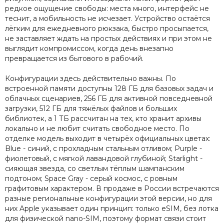
редкое ощущение свободы: места много, интерфейс не
теснит, а мобильность не исчезает. Устройство остаётся
лёгким для ежедневного рюкзака, быстро просыпается,
не заставляет ждать на простых действиях и при этом не
выглядит компромиссом, когда день внезапно
превращается из бытового в рабочий.
Конфигурации здесь действительно важны. По
встроенной памяти доступны 128 ГБ для базовых задач и
облачных сценариев, 256 ГБ для активной повседневной
загрузки, 512 ГБ для тяжёлых файлов и больших
библиотек, а 1 ТБ рассчитан на тех, кто хранит архивы
локально и не любит считать свободное место. По
отделке модель выходит в четырёх официальных цветах:
Blue - синий, с прохладным стальным отливом; Purple -
фиолетовый, с мягкой лавандовой глубиной; Starlight -
сияющая звезда, со светлым тёплым шампанским
подтоном; Space Gray - серый космос, с ровным
графитовым характером. В продаже в России встречаются
разные региональные конфигурации этой версии, но для
них Apple указывает один принцип: только eSIM, без лотка
для физической nano-SIM, поэтому формат связи стоит