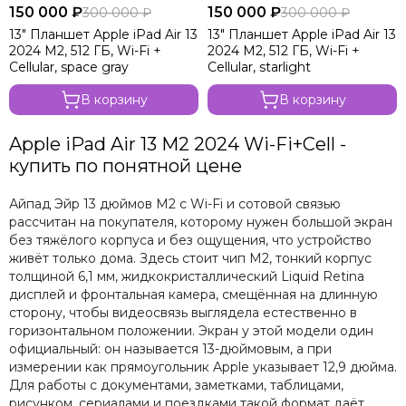
150 000 ₽
150 000 ₽
300 000 ₽
300 000 ₽
13" Планшет Apple iPad Air 13
13" Планшет Apple iPad Air 13
2024 M2, 512 ГБ, Wi-Fi +
2024 M2, 512 ГБ, Wi-Fi +
Cellular, space gray
Cellular, starlight
В корзину
В корзину
Apple iPad Air 13 M2 2024 Wi-Fi+Cell -
купить по понятной цене
Айпад Эйр 13 дюймов M2 с Wi-Fi и сотовой связью
рассчитан на покупателя, которому нужен большой экран
без тяжёлого корпуса и без ощущения, что устройство
живёт только дома. Здесь стоит чип M2, тонкий корпус
толщиной 6,1 мм, жидкокристаллический Liquid Retina
дисплей и фронтальная камера, смещённая на длинную
сторону, чтобы видеосвязь выглядела естественно в
горизонтальном положении. Экран у этой модели один
официальный: он называется 13-дюймовым, а при
измерении как прямоугольник Apple указывает 12,9 дюйма.
Для работы с документами, заметками, таблицами,
рисунком, сериалами и поездками такой формат даёт