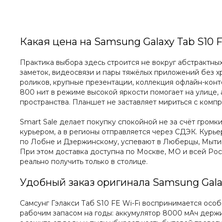
Какая цена на Samsung Galaxy Tab S10 
Практика выбора здесь строится не вокруг абстрактных 
заметок, видеосвязи и пары тяжёлых приложений без х
роликов, крупные презентации, коллекция офлайн-контен
800 нит в режиме высокой яркости помогает на улице,
пространства. Планшет не заставляет мириться с комп
Smart Sale делает покупку спокойной не за счёт громк
курьером, а в регионы отправляется через СДЭК. Курье
по Лобне и Дзержинскому, успевают в Люберцы, Мытищ
При этом доставка доступна по Москве, МО и всей Рос
реально получить только в столице.
Удобный заказ оригинала Samsung Galax
Самсунг Гэлакси Таб S10 FE Wi-Fi воспринимается особ
рабочим запасом на годы: аккумулятор 8000 мАч держит