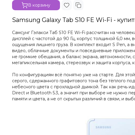
В корзину
Samsung Galaxy Tab S10 FE Wi-Fi - купи
Самсунг Гэлакси Таб S10 FE Wi-Fi рассчитан на челове
дисплей с частотой до 90 Гц, корпус толщиной 6,0 мм, в
ощущения лишнего груза. В комплект входит S Pen, а в
видео, облачные документы и повседневные приложения 
не громкие обещания, а баланс экрана, автономности, 
мегапиксельная камера, стереозвук и защита корпуса, к
По конфигурациям всё понятно уже на старте. Для этой
серого, сдержанного графитового тона без тёплого подт
небесного цвета с прохладной дымкой. Так как речь идё
Direct и Bluetooth 5.3, а значит при выборе не нужно 
памяти и цвета, а не от скрытых различий в связи, и в