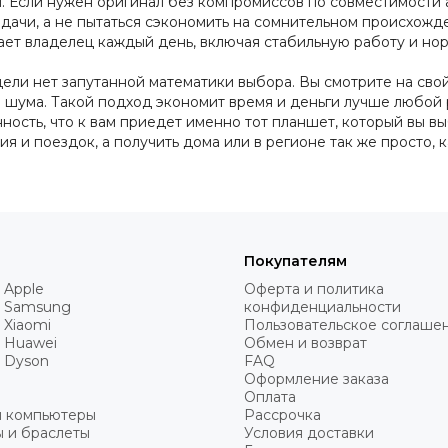
ги. Если нужен оригинал без компромиссов по совместимост
дачи, а не пытаться сэкономить на сомнительном происхожде
чает владелец каждый день, включая стабильную работу и нор
одели нет запутанной математики выбора. Вы смотрите на св
 шума. Такой подход экономит время и деньги лучше любой 
ность, что к вам приедет именно тот планшет, который вы выб
я и поездок, а получить дома или в регионе так же просто, 
Покупателям
 Apple
Оферта и политика
 Samsung
конфиденциальности
 Xiaomi
Пользовательское соглаше
 Huawei
Обмен и возврат
 Dyson
FAQ
Оформление заказа
Оплата
и компьютеры
Рассрочка
 и браслеты
Условия доставки