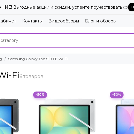
ИЕ! Выгодные акции и скидки, успейте поучаствовать 👉
П
кабинет
Контакты
Видеообзоры
Блог и обзоры
g
Samsung Galaxy Tab S10 FE Wi-Fi
Wi-Fi
−50%
−50%