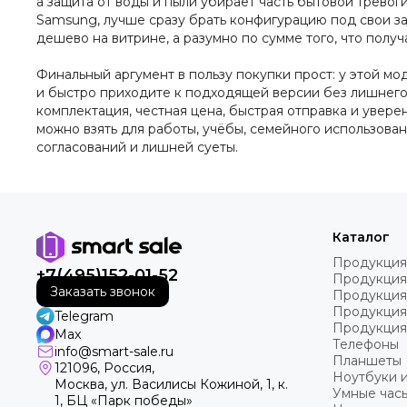
а защита от воды и пыли убирает часть бытовой трево
Samsung, лучше сразу брать конфигурацию под свои за
дешево на витрине, а разумно по сумме того, что полу
Финальный аргумент в пользу покупки прост: у этой м
и быстро приходите к подходящей версии без лишнего
комплектация, честная цена, быстрая отправка и уверен
можно взять для работы, учёбы, семейного использовани
согласований и лишней суеты.
Каталог
Продукция
+7(495)152-01-52
Продукция
Заказать звонок
Продукция
Продукция
Telegram
Продукция
Max
Телефоны
info@smart-sale.ru
Планшеты
121096, Россия,
Ноутбуки 
Москва, ул. Василисы Кожиной, 1, к.
Умные часы
1, БЦ «Парк победы»