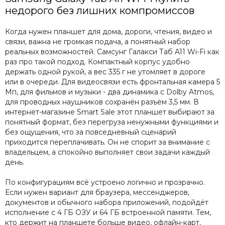
недорого без лишних компромиссов
Когда нужен планшет для дома, дороги, чтения, видео и
связи, важна не громкая подача, а понятный набор
реальных возможностей. Самсунг Галакси Таб A11 Wi-Fi как
раз про такой подход. Компактный корпус удобно
держать одной рукой, а вес 335 г не утомляет в дороге
или в очереди. Для видеосвязи есть фронтальная камера 5
Мп, для фильмов и музыки - два динамика с Dolby Atmos,
для проводных наушников сохранён разъём 3,5 мм. В
интернет-магазине Smart Sale этот планшет выбирают за
понятный формат, без перегруза ненужными функциями и
без ощущения, что за повседневный сценарий
приходится переплачивать. Он не спорит за внимание с
владельцем, а спокойно выполняет свои задачи каждый
день.
По конфигурациям всё устроено логично и прозрачно.
Если нужен вариант для браузера, мессенджеров,
документов и обычного набора приложений, подойдёт
исполнение с 4 ГБ ОЗУ и 64 ГБ встроенной памяти. Тем,
кто держит на планшете больше видео, офлайн-карт,