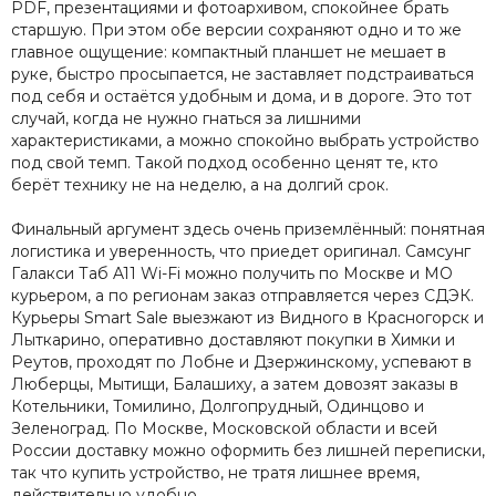
PDF, презентациями и фотоархивом, спокойнее брать
старшую. При этом обе версии сохраняют одно и то же
главное ощущение: компактный планшет не мешает в
руке, быстро просыпается, не заставляет подстраиваться
под себя и остаётся удобным и дома, и в дороге. Это тот
случай, когда не нужно гнаться за лишними
характеристиками, а можно спокойно выбрать устройство
под свой темп. Такой подход особенно ценят те, кто
берёт технику не на неделю, а на долгий срок.
Финальный аргумент здесь очень приземлённый: понятная
логистика и уверенность, что приедет оригинал. Самсунг
Галакси Таб A11 Wi-Fi можно получить по Москве и МО
курьером, а по регионам заказ отправляется через СДЭК.
Курьеры Smart Sale выезжают из Видного в Красногорск и
Лыткарино, оперативно доставляют покупки в Химки и
Реутов, проходят по Лобне и Дзержинскому, успевают в
Люберцы, Мытищи, Балашиху, а затем довозят заказы в
Котельники, Томилино, Долгопрудный, Одинцово и
Зеленоград. По Москве, Московской области и всей
России доставку можно оформить без лишней переписки,
так что купить устройство, не тратя лишнее время,
действительно удобно.