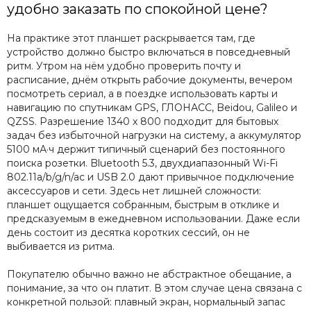
удобно заказать по спокойной цене?
На практике этот планшет раскрывается там, где
устройство должно быстро включаться в повседневный
ритм. Утром на нём удобно проверить почту и
расписание, днём открыть рабочие документы, вечером
посмотреть сериал, а в поездке использовать карты и
навигацию по спутникам GPS, ГЛОНАСС, Beidou, Galileo и
QZSS. Разрешение 1340 x 800 подходит для бытовых
задач без избыточной нагрузки на систему, а аккумулятор
5100 мА·ч держит типичный сценарий без постоянного
поиска розетки. Bluetooth 5.3, двухдиапазонный Wi-Fi
802.11a/b/g/n/ac и USB 2.0 дают привычное подключение
аксессуаров и сети. Здесь нет лишней сложности:
планшет ощущается собранным, быстрым в отклике и
предсказуемым в ежедневном использовании. Даже если
день состоит из десятка коротких сессий, он не
выбивается из ритма.
Покупателю обычно важно не абстрактное обещание, а
понимание, за что он платит. В этом случае цена связана с
конкретной пользой: плавный экран, нормальный запас