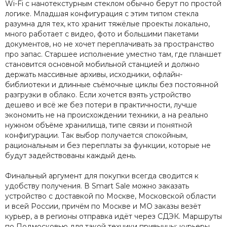
Wi-Fi с нанотекстурным стеклом обычно берут по простой
логике. Младшая конфигурация с этим типом стекла
разумна для тех, кто хранит тяжёлые проекты локально,
много работает с видео, фото и большими пакетами
документов, но не хочет переплачивать за пространство
про запас. Старшее исполнение уместно там, где планшет
становится основной мобильной станцией и должно
держать массивные архивы, исходники, офлайн-
библиотеки и длинные съёмочные циклы без постоянной
разгрузки в облако. Если хочется взять устройство
дешево и всё же без потери в практичности, лучше
экономить не на происхождении техники, а на реально
нужном объёме хранилища, типе связи и понятной
конфигурации. Так выбор получается спокойным,
рациональным и без переплаты за функции, которые не
будут задействованы каждый день.
Финальный аргумент для покупки всегда сводится к
удобству получения. В Smart Sale можно заказать
устройство с доставкой по Москве, Московской области
и всей России, причём по Москве и МО заказы везёт
курьер, а в регионы отправка идёт через СДЭК. Маршруты
по Подмосковью для такой техники привычны: курьеры