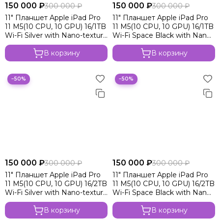
150 000 ₽
150 000 ₽
300 000 ₽
300 000 ₽
Apple iPad Pro 11 2024 M4 Wi-Fi
11" Планшет Apple iPad Pro
11" Планшет Apple iPad Pro
Apple iPad Pro 11 M4 2024 Wi-Fi+Cell
11 M5(10 CPU, 10 GPU) 16/1TB
11 M5(10 CPU, 10 GPU) 16/1TB
Apple iPad Pro 13 2024 M4
Wi-Fi Silver with Nano-texture
Wi-Fi Space Black with Nano-
Apple iPad Air 11 2024 M2 Wi-Fi
glass
texture glass
В корзину
В корзину
Apple iPad Air 11 M2 Wi-Fi+Cell
Apple iPad Air 13 2024 M2 Wi-Fi
Apple iPad Air 13 M2 2024 Wi-Fi+Cell
−50%
−50%
150 000 ₽
150 000 ₽
300 000 ₽
300 000 ₽
11" Планшет Apple iPad Pro
11" Планшет Apple iPad Pro
11 M5(10 CPU, 10 GPU) 16/2TB
11 M5(10 CPU, 10 GPU) 16/2TB
Wi-Fi Silver with Nano-texture
Wi-Fi Space Black with Nano-
glass
texture glass
В корзину
В корзину