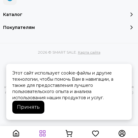
Каталог
Покупателям
2026 © SMART SALE.
Карта сайта
Этот сайт использует cookie-файлы и другие
Вся представленная на сайте информация, касающаяся
технологии, чтобы помочь Вам в навигации, а
характеристик, стоимости товаров и услуг, носит
также для предоставления лучшего
информационный характер и ни при каких условиях не является
пользовательского опыта и анализа
публичной офертой, определяемой положениями Статьи 437(2)
использования наших продуктов и услуг.
Гражданского кодекса РФ.
Принять