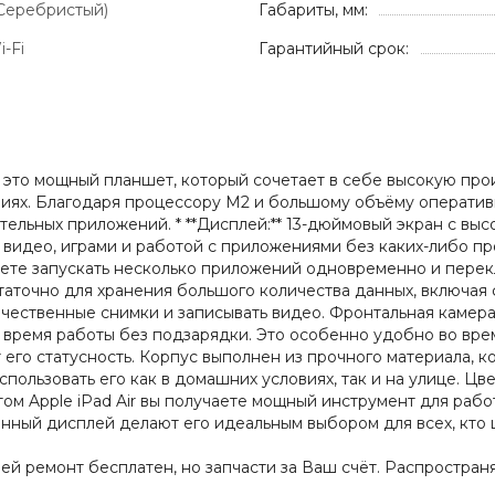
(Серебристый)
Габариты, мм:
i-Fi
Гарантийный срок:
13 — это мощный планшет, который сочетает в себе высокую пр
иях. Благодаря процессору M2 и большому объёму оператив
ательных приложений. * **Дисплей:** 13-дюймовый экран с в
видео, играми и работой с приложениями без каких-либо про
ете запускать несколько приложений одновременно и переклю
таточно для хранения большого количества данных, включая ф
чественные снимки и записывать видео. Фронтальная камера
 время работы без подзарядки. Это особенно удобно во врем
его статусность. Корпус выполнен из прочного материала, 
спользовать его как в домашних условиях, так и на улице. Цв
ом Apple iPad Air вы получаете мощный инструмент для работ
нный дисплей делают его идеальным выбором для всех, кто 
дней ремонт бесплатен, но запчасти за Ваш счёт. Распростра