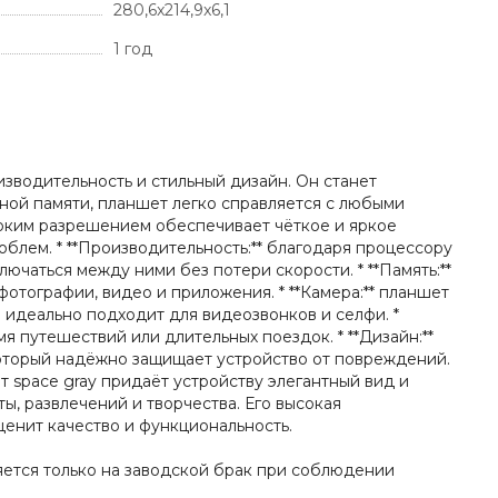
280,6x214,9x6,1
1 год
оизводительность и стильный дизайн. Он станет
ной памяти, планшет легко справляется с любыми
ысоким разрешением обеспечивает чёткое и яркое
блем. * **Производительность:** благодаря процессору
чаться между ними без потери скорости. * **Память:**
отографии, видео и приложения. * **Камера:** планшет
 идеально подходит для видеозвонков и селфи. *
я путешествий или длительных поездок. * **Дизайн:**
который надёжно защищает устройство от повреждений.
ет space gray придаёт устройству элегантный вид и
ы, развлечений и творчества. Его высокая
ценит качество и функциональность.
няется только на заводской брак при соблюдении