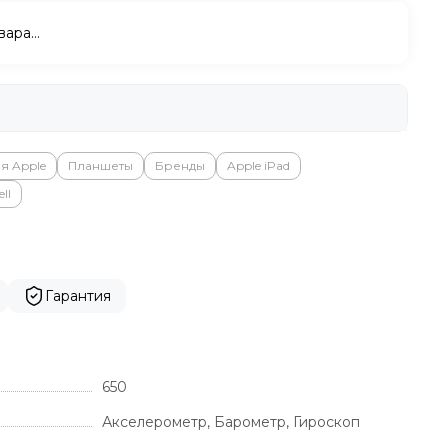
вара…
я Apple
Планшеты
Бренды
Apple iPad
ll
Гарантия
650
Акселерометр, Барометр, Гироскоп