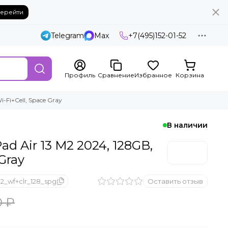
ерейти
Telegram
Max
+7(495)152-01-52
Профиль
Сравнение
Избранное
Корзина
-Fi+Cell, Space Gray
В наличии
d Air 13 M2 2024, 128GB,
 Gray
2_wf+clr_128_spg
Оставить отзыв
0 ₽