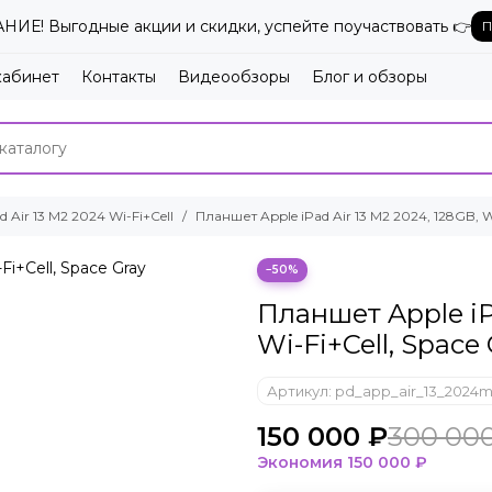
ИЕ! Выгодные акции и скидки, успейте поучаствовать 👉
П
кабинет
Контакты
Видеообзоры
Блог и обзоры
d Air 13 M2 2024 Wi-Fi+Cell
Планшет Apple iPad Air 13 M2 2024, 128GB, Wi
−50%
Планшет Apple iPa
Wi-Fi+Cell, Space
Артикул:
pd_app_air_13_2024m
150 000 ₽
300 00
Экономия
150 000 ₽