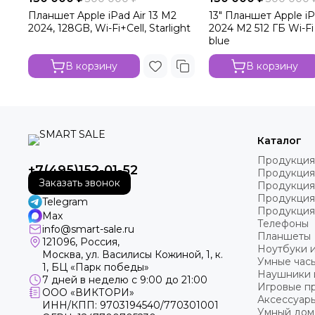
Планшет Apple iPad Air 13 M2
13" Планшет Apple iPa
2024, 128GB, Wi-Fi+Cell, Starlight
2024 M2 512 ГБ Wi-Fi 
blue
В корзину
В корзину
Каталог
Продукция
+7(495)152-01-52
Продукция
Заказать звонок
Продукция
Продукция
Telegram
Продукция
Max
Телефоны
info@smart-sale.ru
Планшеты
121096, Россия,
Ноутбуки 
Москва, ул. Василисы Кожиной, 1, к.
Умные часы
1, БЦ «Парк победы»
Наушники 
7 дней в неделю с 9:00 до 21:00
Игровые пр
ООО «ВИКТОРИ»
Аксессуар
ИНН/КПП: 9703194540/770301001
Умный дом