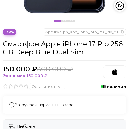
Microsoft
Nintendo
Oculus
OnePlus
ONYX BOOX
Артикул:
ph_app_iph17_pro_256_ds_blu
−50%
OPPO
Смартфон Apple iPhone 17 Pro 256
Oukitel
GB Deep Blue Dual Sim
Pico
Plaud Note
POCO
150 000 ₽
300 000 ₽
Realme
Экономия
150 000 ₽
Samsung
В наличии
Оставить отзыв
Sony
Tecno
Valve
Загружаем варианты товара…
Whoop
Xbox
Xiaomi
Выбрать
ZTE