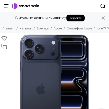
Назад
Выгодные акции и скидки 👉
Перейти
Бренды
Смотреть все бренды
Главная
Каталог
Бренды
Apple
Смартфон Apple iPhone 17 P
Amazon
Apple
Beats
Bose
DJI
Dyson
Fujifilm
Google
GoPro
Honor
HUAWEI
Insta360
JBL
Marshall