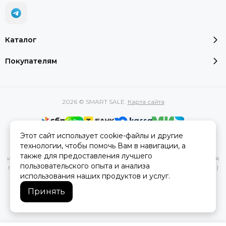
Каталог
Покупателям
2026 © SMART SALE.
Карта сайта
Этот сайт использует cookie-файлы и другие
Вся представленная на сайте информация, касающаяся
технологии, чтобы помочь Вам в навигации, а
характеристик, стоимости товаров и услуг, носит
также для предоставления лучшего
информационный характер и ни при каких условиях не является
пользовательского опыта и анализа
публичной офертой, определяемой положениями Статьи 437(2)
использования наших продуктов и услуг.
Гражданского кодекса РФ.
Принять