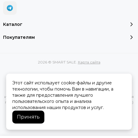
Каталог
Покупателям
2026 © SMART SALE.
Карта сайта
Этот сайт использует cookie-файлы и другие
Вся представленная на сайте информация, касающаяся
технологии, чтобы помочь Вам в навигации, а
характеристик, стоимости товаров и услуг, носит
также для предоставления лучшего
информационный характер и ни при каких условиях не является
пользовательского опыта и анализа
публичной офертой, определяемой положениями Статьи 437(2)
использования наших продуктов и услуг.
Гражданского кодекса РФ.
Принять