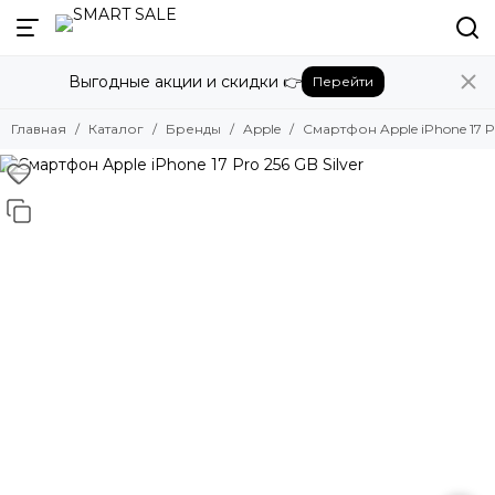
Назад
Выгодные акции и скидки 👉
Перейти
Бренды
Смотреть все бренды
Главная
Каталог
Бренды
Apple
Смартфон Apple iPhone 17 Pr
Amazon
Apple
Beats
Bose
DJI
Dyson
Fujifilm
Google
GoPro
Honor
HUAWEI
Insta360
JBL
Marshall