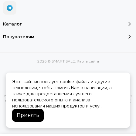
Каталог
Покупателям
2026 © SMART SALE.
Карта сайта
Этот сайт использует cookie-файлы и другие
Вся представленная на сайте информация, касающаяся
технологии, чтобы помочь Вам в навигации, а
характеристик, стоимости товаров и услуг, носит
также для предоставления лучшего
информационный характер и ни при каких условиях не является
пользовательского опыта и анализа
публичной офертой, определяемой положениями Статьи 437(2)
использования наших продуктов и услуг.
Гражданского кодекса РФ.
Принять