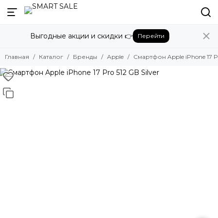
Назад
Выгодные акции и скидки 👉
Перейти
Бренды
Смотреть все бренды
Главная
Каталог
Бренды
Apple
Смартфон Apple iPhone 17 Pr
Amazon
Apple
Beats
Bose
DJI
Dyson
Fujifilm
Google
GoPro
Honor
HUAWEI
Insta360
JBL
Marshall