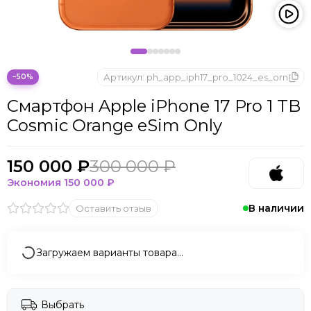
Microsoft
Nintendo
Oculus
OnePlus
ONYX BOOX
Артикул:
ph_app_iph17_pro_1024_es_orn
−50%
OPPO
Смартфон Apple iPhone 17 Pro 1 TB
Oukitel
Cosmic Orange eSim Only
Pico
Plaud Note
POCO
150 000 ₽
300 000 ₽
Realme
Экономия
150 000 ₽
Samsung
В наличии
Оставить отзыв
Sony
Tecno
Valve
Загружаем варианты товара…
Whoop
Xbox
Xiaomi
Выбрать
ZTE