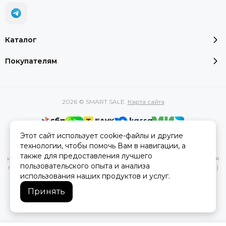
Каталог
Покупателям
2026 © SMART SALE.
Карта сайта
Этот сайт использует cookie-файлы и другие
Вся представленная на сайте информация, касающаяся
технологии, чтобы помочь Вам в навигации, а
характеристик, стоимости товаров и услуг, носит
также для предоставления лучшего
информационный характер и ни при каких условиях не является
пользовательского опыта и анализа
публичной офертой, определяемой положениями Статьи 437(2)
использования наших продуктов и услуг.
Гражданского кодекса РФ.
Принять