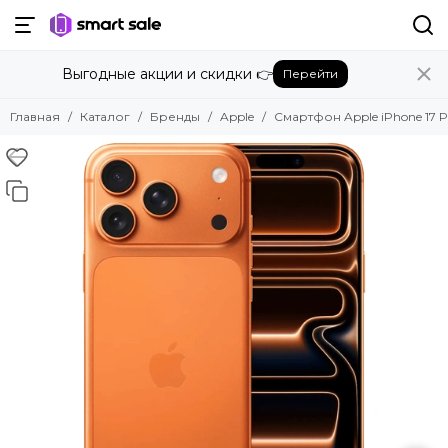
Назад
Выгодные акции и скидки 👉
Перейти
Бренды
Смотреть все бренды
Главная
Каталог
Бренды
Apple
Смартфон Apple iPhone 17 P
Amazon
Apple
Beats
Bose
DJI
Dyson
Fujifilm
Google
GoPro
Honor
HUAWEI
Insta360
JBL
Marshall