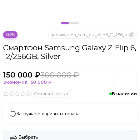
Microsoft
Nintendo
Oculus
OnePlus
ONYX BOOX
Артикул:
ph_sam_glx_zflip6_12_256_slv
−50%
OPPO
Смартфон Samsung Galaxy Z Flip 6,
Oukitel
12/256GB, Silver
Pico
Plaud Note
POCO
150 000 ₽
300 000 ₽
Realme
Экономия
150 000 ₽
Samsung
В наличии
Оставить отзыв
Sony
Tecno
Valve
Загружаем варианты товара…
Whoop
Xbox
Xiaomi
Выбрать
ZTE