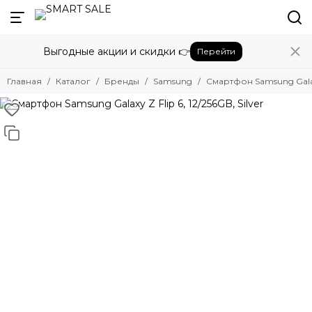
Назад
Выгодные акции и скидки 👉
Перейти
Бренды
Смотреть все бренды
Главная
Каталог
Бренды
Samsung
Смартфон Samsung Galaxy 
Amazon
Apple
Beats
Bose
DJI
Dyson
Fujifilm
Google
GoPro
Honor
HUAWEI
Insta360
JBL
Marshall