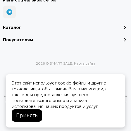
Мы в социальных сетях
Каталог
Покупателям
2026 © SMART SALE.
Карта сайта
Этот сайт использует cookie-файлы и другие
Вся представленная на сайте информация, касающаяся
технологии, чтобы помочь Вам в навигации, а
характеристик, стоимости товаров и услуг, носит
также для предоставления лучшего
информационный характер и ни при каких условиях не является
пользовательского опыта и анализа
публичной офертой, определяемой положениями Статьи 437(2)
использования наших продуктов и услуг.
Гражданского кодекса РФ.
Принять