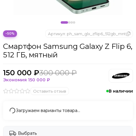
Microsoft
Nintendo
Oculus
OnePlus
ONYX BOOX
Артикул:
ph_sam_glx_zflip6_512gb_mnt
−50%
OPPO
Смартфон Samsung Galaxy Z Flip 6,
Oukitel
512 ГБ, мятный
Pico
Plaud Note
POCO
150 000 ₽
300 000 ₽
Realme
Экономия
150 000 ₽
Samsung
В наличии
Оставить отзыв
Sony
Tecno
Valve
Загружаем варианты товара…
Whoop
Xbox
Xiaomi
Выбрать
ZTE