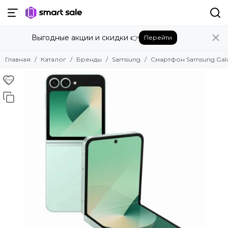
Назад
Выгодные акции и скидки 👉
Перейти
Бренды
Смотреть все бренды
Главная
Каталог
Бренды
Samsung
Смартфон Samsung Galaxy
Amazon
Apple
Beats
Bose
DJI
Dyson
Fujifilm
Google
GoPro
Honor
HUAWEI
Insta360
JBL
Marshall