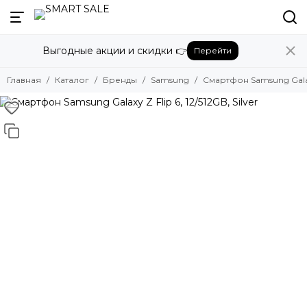
Назад
Выгодные акции и скидки 👉
Перейти
Бренды
Смотреть все бренды
Главная
Каталог
Бренды
Samsung
Смартфон Samsung Galaxy 
Amazon
Apple
Beats
Bose
DJI
Dyson
Fujifilm
Google
GoPro
Honor
HUAWEI
Insta360
JBL
Marshall