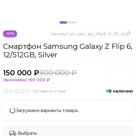
Microsoft
Nintendo
Oculus
OnePlus
ONYX BOOX
Артикул:
ph_sam_glx_zflip6_12_512_slv
−50%
OPPO
Смартфон Samsung Galaxy Z Flip 6,
Oukitel
12/512GB, Silver
Pico
Plaud Note
POCO
150 000 ₽
300 000 ₽
Realme
Экономия
150 000 ₽
Samsung
В наличии
Оставить отзыв
Sony
Tecno
Valve
Загружаем варианты товара…
Whoop
Xbox
Xiaomi
Выбрать
ZTE