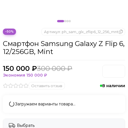
Microsoft
Nintendo
Oculus
OnePlus
ONYX BOOX
Артикул:
ph_sam_glx_zflip6_12_256_mnt
−50%
OPPO
Смартфон Samsung Galaxy Z Flip 6,
Oukitel
12/256GB, Mint
Pico
Plaud Note
POCO
150 000 ₽
300 000 ₽
Realme
Экономия
150 000 ₽
Samsung
В наличии
Оставить отзыв
Sony
Tecno
Valve
Загружаем варианты товара…
Whoop
Xbox
Xiaomi
Выбрать
ZTE