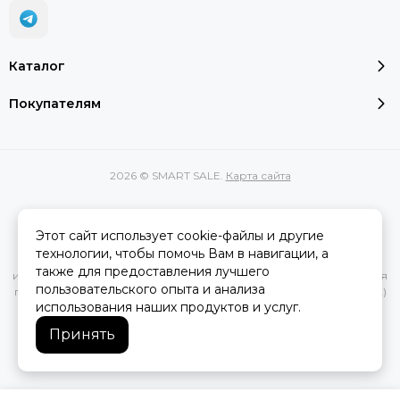
Каталог
Покупателям
2026 © SMART SALE.
Карта сайта
Этот сайт использует cookie-файлы и другие
Вся представленная на сайте информация, касающаяся
технологии, чтобы помочь Вам в навигации, а
характеристик, стоимости товаров и услуг, носит
также для предоставления лучшего
информационный характер и ни при каких условиях не является
пользовательского опыта и анализа
публичной офертой, определяемой положениями Статьи 437(2)
использования наших продуктов и услуг.
Гражданского кодекса РФ.
Принять