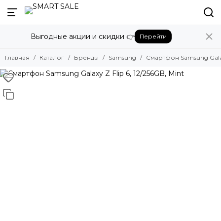
Назад
Выгодные акции и скидки 👉
Перейти
Бренды
Смотреть все бренды
Главная
Каталог
Бренды
Samsung
Смартфон Samsung Galaxy
Amazon
Apple
Beats
Bose
DJI
Dyson
Fujifilm
Google
GoPro
Honor
HUAWEI
Insta360
JBL
Marshall