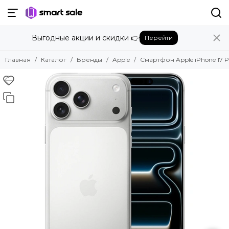
Назад
Выгодные акции и скидки 👉
Перейти
Бренды
Смотреть все бренды
Главная
Каталог
Бренды
Apple
Смартфон Apple iPhone 17 Pr
Amazon
Apple
Beats
Bose
DJI
Dyson
Fujifilm
Google
GoPro
Honor
HUAWEI
Insta360
JBL
Marshall