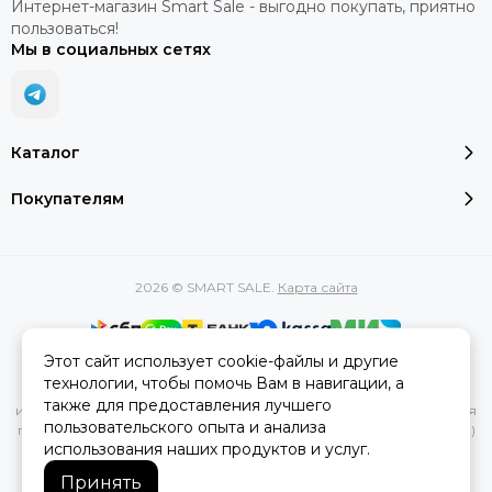
Интернет-магазин Smart Sale - выгодно покупать, приятно
пользоваться!
Мы в социальных сетях
Каталог
Покупателям
2026 © SMART SALE.
Карта сайта
Этот сайт использует cookie-файлы и другие
Вся представленная на сайте информация, касающаяся
технологии, чтобы помочь Вам в навигации, а
характеристик, стоимости товаров и услуг, носит
также для предоставления лучшего
информационный характер и ни при каких условиях не является
пользовательского опыта и анализа
публичной офертой, определяемой положениями Статьи 437(2)
использования наших продуктов и услуг.
Гражданского кодекса РФ.
Принять