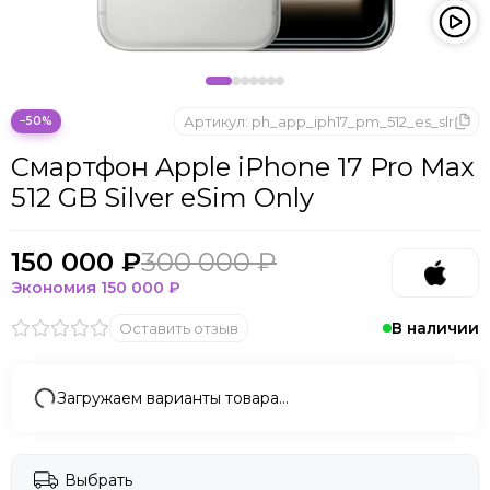
Microsoft
Nintendo
Oculus
OnePlus
ONYX BOOX
Артикул:
ph_app_iph17_pm_512_es_slr
−50%
OPPO
Смартфон Apple iPhone 17 Pro Max
Oukitel
512 GB Silver eSim Only
Pico
Plaud Note
POCO
150 000 ₽
300 000 ₽
Realme
Экономия
150 000 ₽
Samsung
В наличии
Оставить отзыв
Sony
Tecno
Valve
Загружаем варианты товара…
Whoop
Xbox
Xiaomi
Выбрать
ZTE