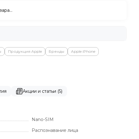
вара…
ы
Продукция Apple
Бренды
Apple iPhone
тия
Акции и статьи (5)
Nano-SIM
Распознавание лица