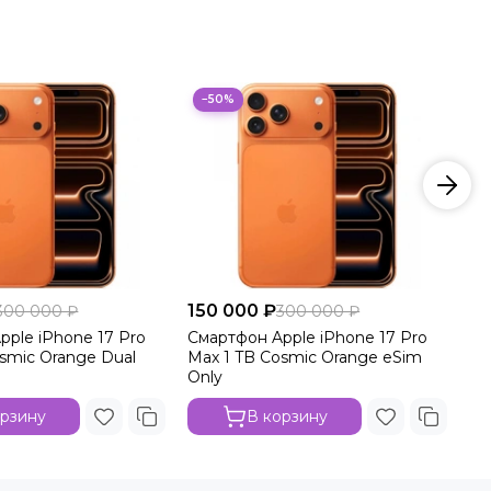
−50%
150 000 ₽
15
300 000 ₽
300 000 ₽
pple iPhone 17 Pro
Смартфон Apple iPhone 17 Pro
См
smic Orange Dual
Max 1 TB Cosmic Orange eSim
Ma
Only
орзину
В корзину