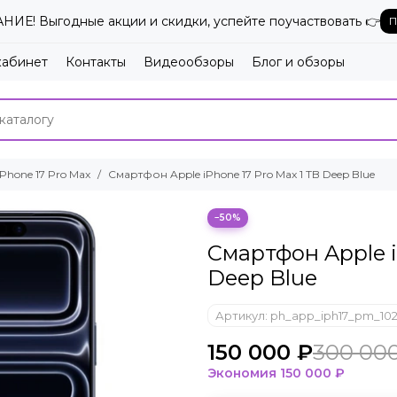
ИЕ! Выгодные акции и скидки, успейте поучаствовать 👉
П
кабинет
Контакты
Видеообзоры
Блог и обзоры
iPhone 17 Pro Max
Смартфон Apple iPhone 17 Pro Max 1 TB Deep Blue
−50%
Смартфон Apple i
Deep Blue
Артикул:
ph_app_iph17_pm_102
150 000 ₽
300 00
Экономия
150 000 ₽