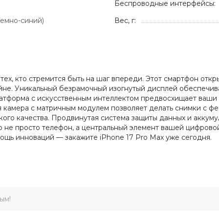
Беспроводные интерфейсы:
Темно-синий)
Вес, г:
тех, кто стремится быть на шаг впереди. Этот смартфон отк
йне. Уникальный безрамочный изогнутый дисплей обеспечив
латформа с искусственным интеллектом предвосхищает ваши
камера с матричным модулем позволяет делать снимки с фе
ого качества. Продвинутая система защиты данных и аккуму
о не просто телефон, а центральный элемент вашей цифрово
ощь инноваций — закажите iPhone 17 Pro Max уже сегодня.
ым!