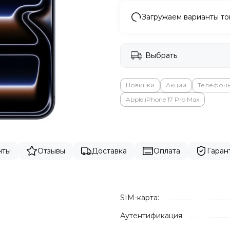
Загружаем варианты то
Выбрать
Новинки
Акции
Телефон
Apple iPhone 17 Pro Max
нты
Отзывы
Доставка
Оплата
Гаран
SIM-карта:
Аутентификация: