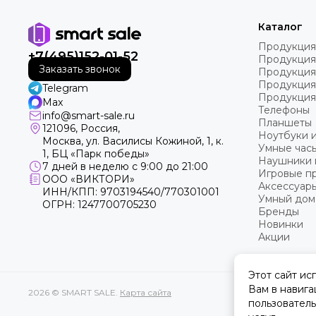
Каталог
Продукция
+7(495)152-01-52
Продукция
Заказать звонок
Продукция
Продукция
Telegram
Продукция
Max
Телефоны
info@smart-sale.ru
Планшеты
121096, Россия,
Ноутбуки 
Москва, ул. Василисы Кожиной, 1, к.
Умные часы
1, БЦ «Парк победы»
Наушники 
7 дней в неделю с 9:00 до 21:00
Игровые пр
ООО «ВИКТОРИ»
Аксессуар
ИНН/КПП: 9703194540/770301001
Умный дом
ОГРН: 1247700705230
Бренды
Новинки
Акции
Этот сайт ис
Вам в навига
2026 © SMART SALE.
Карта сайта
пользователь