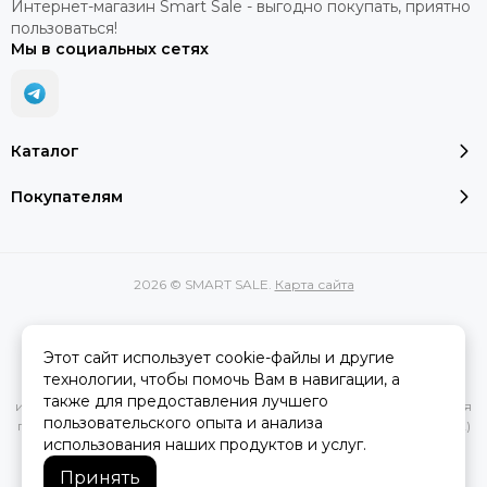
Интернет-магазин Smart Sale - выгодно покупать, приятно
пользоваться!
Мы в социальных сетях
Каталог
Покупателям
2026 © SMART SALE.
Карта сайта
Этот сайт использует cookie-файлы и другие
Вся представленная на сайте информация, касающаяся
технологии, чтобы помочь Вам в навигации, а
характеристик, стоимости товаров и услуг, носит
также для предоставления лучшего
информационный характер и ни при каких условиях не является
пользовательского опыта и анализа
публичной офертой, определяемой положениями Статьи 437(2)
использования наших продуктов и услуг.
Гражданского кодекса РФ.
Принять