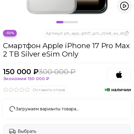
Apple iPhone 14
Apple iPhone 13
Артикул:
ph_app_iph17_pm_2048_es_slr
−50%
Смартфон Apple iPhone 17 Pro Max
2 TB Silver eSim Only
150 000 ₽
300 000 ₽
Экономия
150 000 ₽
В наличии
Оставить отзыв
Загружаем варианты товара…
Выбрать