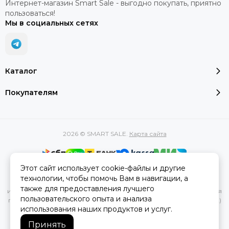
Интернет-магазин Smart Sale - выгодно покупать, приятно
пользоваться!
Мы в социальных сетях
Каталог
Покупателям
2026 © SMART SALE.
Карта сайта
Этот сайт использует cookie-файлы и другие
Вся представленная на сайте информация, касающаяся
технологии, чтобы помочь Вам в навигации, а
характеристик, стоимости товаров и услуг, носит
также для предоставления лучшего
информационный характер и ни при каких условиях не является
пользовательского опыта и анализа
публичной офертой, определяемой положениями Статьи 437(2)
использования наших продуктов и услуг.
Гражданского кодекса РФ.
Принять