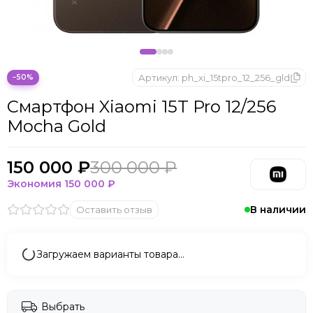
Microsoft
Nintendo
Oculus
OnePlus
ONYX BOOX
Артикул:
ph_xi_15tpro_12_256_gld
−50%
OPPO
Смартфон Xiaomi 15T Pro 12/256
Oukitel
Mocha Gold
Pico
Plaud Note
POCO
150 000 ₽
300 000 ₽
Realme
Экономия
150 000 ₽
Samsung
В наличии
Оставить отзыв
Sony
Tecno
Valve
Загружаем варианты товара…
Whoop
Xbox
Xiaomi
Выбрать
ZTE