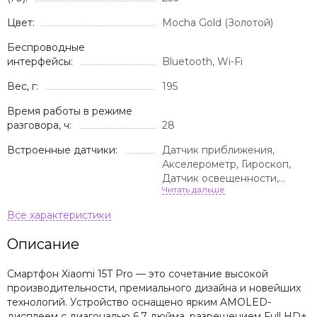
Цвет:
Mocha Gold (Золотой)
Беспроводные
интерфейсы:
Bluetooth, Wi-Fi
Вес, г:
195
Время работы в режиме
разговора, ч:
28
Встроенные датчики:
Датчик приближения,
Акселерометр, Гироскоп,
Датчик освещенности,
Сканер отпечатка пальца,
Компас
Описание
Смартфон Xiaomi 15T Pro — это сочетание высокой
производительности, премиального дизайна и новейших
технологий. Устройство оснащено ярким AMOLED-
дисплеем с диагональю 6.7 дюйма, разрешением Full HD+