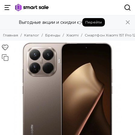
Назад
Выгодные акции и скидки 👉
Перейти
Бренды
Смотреть все бренды
Главная
Каталог
Бренды
Xiaomi
Смартфон Xiaomi 15T Pro 1
Amazon
Apple
Beats
Bose
DJI
Dyson
Fujifilm
Google
GoPro
Honor
HUAWEI
Insta360
JBL
Marshall