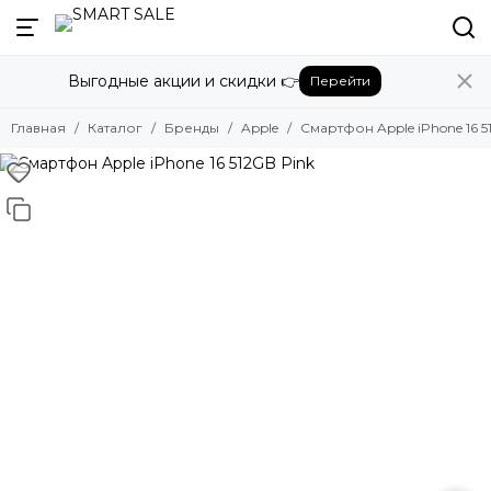
Назад
Выгодные акции и скидки 👉
Перейти
Бренды
Смотреть все бренды
Главная
Каталог
Бренды
Apple
Смартфон Apple iPhone 16 5
Amazon
Apple
Beats
Bose
DJI
Dyson
Fujifilm
Google
GoPro
Honor
HUAWEI
Insta360
JBL
Marshall