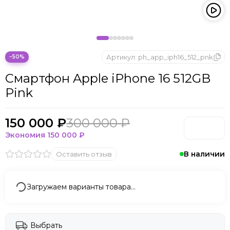
Microsoft
Nintendo
Oculus
OnePlus
ONYX BOOX
Артикул:
ph_app_iph16_512_pnk
−50%
OPPO
Смартфон Apple iPhone 16 512GB
Oukitel
Pink
Pico
Plaud Note
POCO
150 000 ₽
300 000 ₽
Realme
Экономия
150 000 ₽
Samsung
В наличии
Оставить отзыв
Sony
Tecno
Valve
Загружаем варианты товара…
Whoop
Xbox
Xiaomi
Выбрать
ZTE