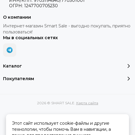
ИНН/КПП: 9703194540/770301001
ОГРН: 1247700705230
О компании
Интернет-магазин Smart Sale - выгодно покупать, приятно
пользоваться!
Мы в социальных сетях
Каталог
Покупателям
2026 © SMART SALE.
Карта сайта
Этот сайт использует cookie-файлы и другие
Вся представленная на сайте информация, касающаяся
технологии, чтобы помочь Вам в навигации, а
характеристик, стоимости товаров и услуг, носит