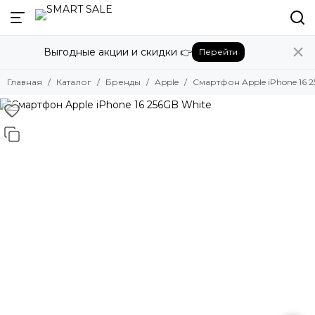
Назад
Выгодные акции и скидки 👉
Перейти
Бренды
Смотреть все бренды
Главная
Каталог
Бренды
Apple
Смартфон Apple iPhone 16 
Amazon
Apple
Beats
Bose
DJI
Dyson
Fujifilm
Google
GoPro
Honor
HUAWEI
Insta360
JBL
Marshall