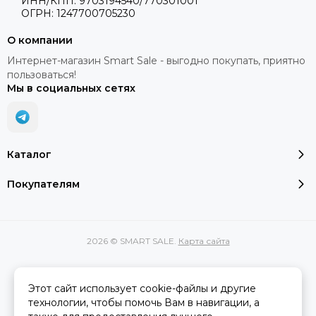
ИНН/КПП: 9703194540/770301001
ОГРН: 1247700705230
О компании
Интернет-магазин Smart Sale - выгодно покупать, приятно
пользоваться!
Мы в социальных сетях
Каталог
Покупателям
2026 © SMART SALE.
Карта сайта
Этот сайт использует cookie-файлы и другие
Вся представленная на сайте информация, касающаяся
технологии, чтобы помочь Вам в навигации, а
характеристик, стоимости товаров и услуг, носит