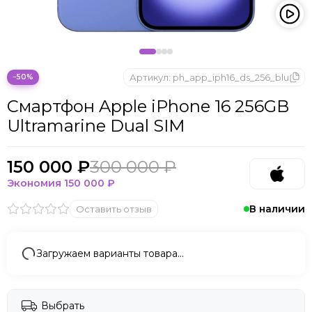
Microsoft
Nintendo
Oculus
OnePlus
ONYX BOOX
Артикул:
ph_app_iph16_ds_256_blu
−50%
OPPO
Смартфон Apple iPhone 16 256GB
Oukitel
Ultramarine Dual SIM
Pico
Plaud Note
POCO
150 000 ₽
300 000 ₽
Realme
Экономия
150 000 ₽
Samsung
В наличии
Оставить отзыв
Sony
Tecno
Valve
Загружаем варианты товара…
Whoop
Xbox
Xiaomi
Выбрать
ZTE