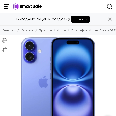
Назад
Выгодные акции и скидки 👉
Перейти
Бренды
Смотреть все бренды
Главная
Каталог
Бренды
Apple
Смартфон Apple iPhone 16 2
Amazon
Apple
Beats
Bose
DJI
Dyson
Fujifilm
Google
GoPro
Honor
HUAWEI
Insta360
JBL
Marshall