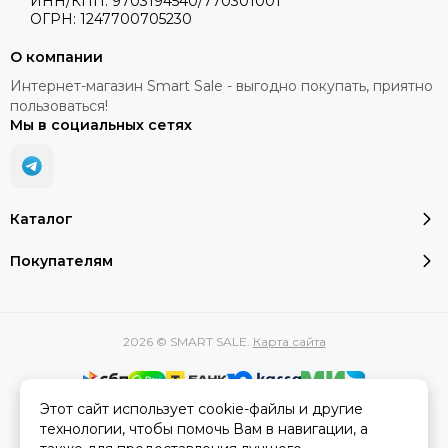
ИНН/КПП: 9703194540/770301001
ОГРН: 1247700705230
О компании
Интернет-магазин Smart Sale - выгодно покупать, приятно
пользоваться!
Мы в социальных сетях
Каталог
Покупателям
2026 © SMART SALE.
Карта сайта
Этот сайт использует cookie-файлы и другие
Вся представленная на сайте информация, касающаяся
технологии, чтобы помочь Вам в навигации, а
характеристик, стоимости товаров и услуг, носит