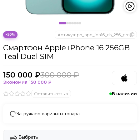
Microsoft
Nintendo
Oculus
OnePlus
ONYX BOOX
Артикул:
ph_app_iph16_ds_256_grn
−50%
OPPO
Смартфон Apple iPhone 16 256GB
Oukitel
Teal Dual SIM
Pico
Plaud Note
POCO
150 000 ₽
300 000 ₽
Realme
Экономия
150 000 ₽
Samsung
В наличии
Оставить отзыв
Sony
Tecno
Valve
Загружаем варианты товара…
Whoop
Xbox
Xiaomi
Выбрать
ZTE