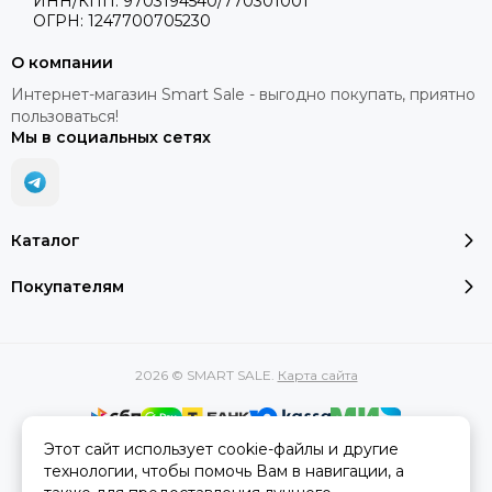
ИНН/КПП: 9703194540/770301001
ОГРН: 1247700705230
О компании
Интернет-магазин Smart Sale - выгодно покупать, приятно
пользоваться!
Мы в социальных сетях
Каталог
Покупателям
2026 © SMART SALE.
Карта сайта
Этот сайт использует cookie-файлы и другие
Вся представленная на сайте информация, касающаяся
технологии, чтобы помочь Вам в навигации, а
характеристик, стоимости товаров и услуг, носит