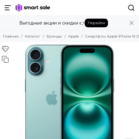
Назад
Выгодные акции и скидки 👉
Перейти
Бренды
Смотреть все бренды
Главная
Каталог
Бренды
Apple
Смартфон Apple iPhone 16 2
Amazon
Apple
Beats
Bose
DJI
Dyson
Fujifilm
Google
GoPro
Honor
HUAWEI
Insta360
JBL
Marshall