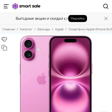
Назад
Выгодные акции и скидки 👉
Перейти
Бренды
Смотреть все бренды
Главная
Каталог
Бренды
Apple
Смартфон Apple iPhone 16 2
Amazon
Apple
Beats
Bose
DJI
Dyson
Fujifilm
Google
GoPro
Honor
HUAWEI
Insta360
JBL
Marshall