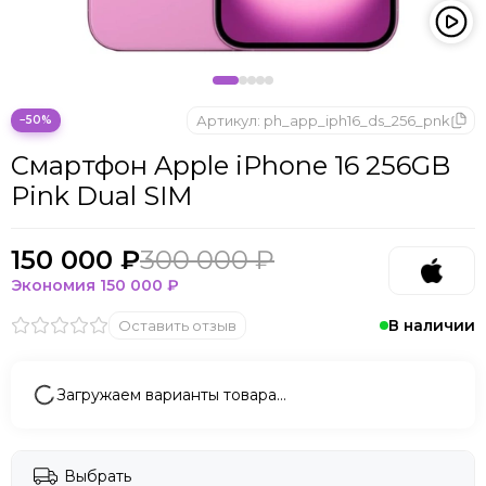
Microsoft
Nintendo
Oculus
OnePlus
ONYX BOOX
Артикул:
ph_app_iph16_ds_256_pnk
−50%
OPPO
Смартфон Apple iPhone 16 256GB
Oukitel
Pink Dual SIM
Pico
Plaud Note
POCO
150 000 ₽
300 000 ₽
Realme
Экономия
150 000 ₽
Samsung
В наличии
Оставить отзыв
Sony
Tecno
Valve
Загружаем варианты товара…
Whoop
Xbox
Xiaomi
Выбрать
ZTE