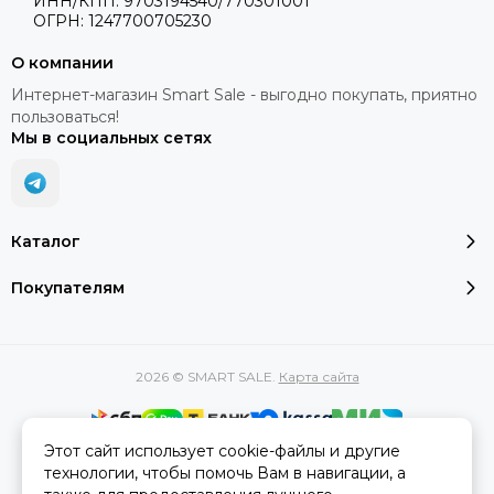
ИНН/КПП: 9703194540/770301001
ОГРН: 1247700705230
О компании
Интернет-магазин Smart Sale - выгодно покупать, приятно
пользоваться!
Мы в социальных сетях
Каталог
Покупателям
2026 © SMART SALE.
Карта сайта
Этот сайт использует cookie-файлы и другие
Вся представленная на сайте информация, касающаяся
технологии, чтобы помочь Вам в навигации, а
характеристик, стоимости товаров и услуг, носит