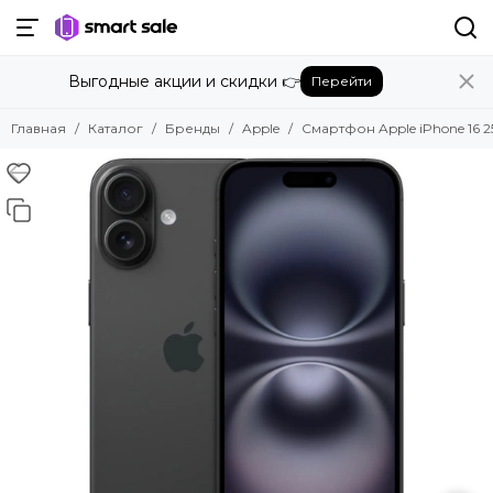
Назад
Выгодные акции и скидки 👉
Перейти
Бренды
Смотреть все бренды
Главная
Каталог
Бренды
Apple
Смартфон Apple iPhone 16 2
Amazon
Apple
Beats
Bose
DJI
Dyson
Fujifilm
Google
GoPro
Honor
HUAWEI
Insta360
JBL
Marshall