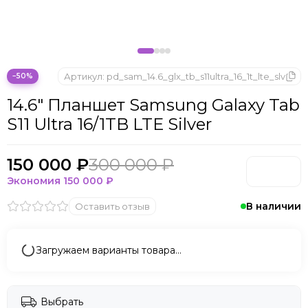
Microsoft
Nintendo
Oculus
OnePlus
ONYX BOOX
Артикул:
pd_sam_14.6_glx_tb_s11ultra_16_1t_lte_slv
−50%
OPPO
14.6" Планшет Samsung Galaxy Tab
Oukitel
S11 Ultra 16/1TB LTE Silver
Pico
Plaud Note
POCO
150 000 ₽
300 000 ₽
Realme
Экономия
150 000 ₽
Samsung
В наличии
Оставить отзыв
Sony
Tecno
Valve
Загружаем варианты товара…
Whoop
Xbox
Xiaomi
Выбрать
ZTE