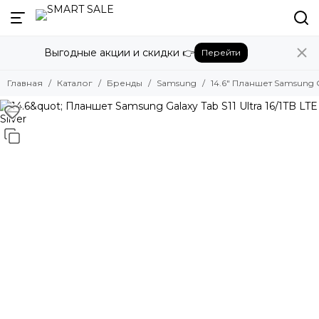
Назад
Выгодные акции и скидки 👉
Перейти
Бренды
Смотреть все бренды
Главная
Каталог
Бренды
Samsung
14.6" Планшет Samsung Gal
Amazon
Apple
Beats
Bose
DJI
Dyson
Fujifilm
Google
GoPro
Honor
HUAWEI
Insta360
JBL
Marshall