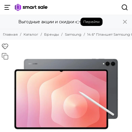
Назад
Выгодные акции и скидки 👉
Перейти
Бренды
Смотреть все бренды
Главная
Каталог
Бренды
Samsung
14.6" Планшет Samsung Ga
Amazon
Apple
Beats
Bose
DJI
Dyson
Fujifilm
Google
GoPro
Honor
HUAWEI
Insta360
JBL
Marshall