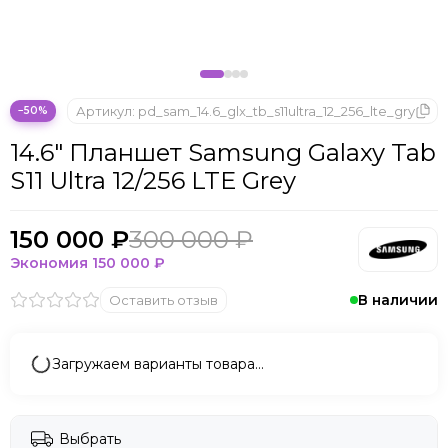
Microsoft
Nintendo
Oculus
OnePlus
ONYX BOOX
Артикул:
pd_sam_14.6_glx_tb_s11ultra_12_256_lte_gry
−50%
OPPO
14.6" Планшет Samsung Galaxy Tab
Oukitel
S11 Ultra 12/256 LTE Grey
Pico
Plaud Note
POCO
150 000 ₽
300 000 ₽
Realme
Экономия
150 000 ₽
Samsung
В наличии
Оставить отзыв
Sony
Tecno
Valve
Загружаем варианты товара…
Whoop
Xbox
Xiaomi
Выбрать
ZTE