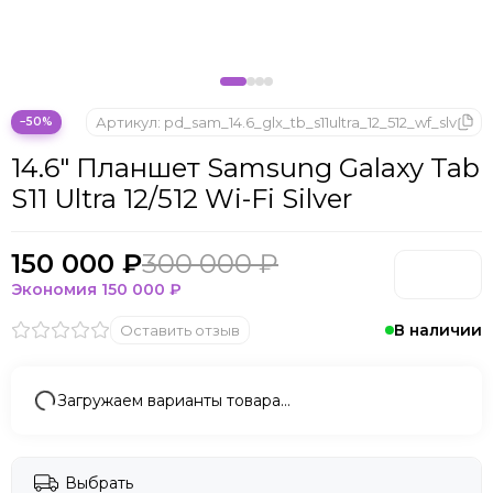
Microsoft
Nintendo
Oculus
OnePlus
ONYX BOOX
Артикул:
pd_sam_14.6_glx_tb_s11ultra_12_512_wf_slv
−50%
OPPO
14.6" Планшет Samsung Galaxy Tab
Oukitel
S11 Ultra 12/512 Wi-Fi Silver
Pico
Plaud Note
POCO
150 000 ₽
300 000 ₽
Realme
Экономия
150 000 ₽
Samsung
В наличии
Оставить отзыв
Sony
Tecno
Valve
Загружаем варианты товара…
Whoop
Xbox
Xiaomi
Выбрать
ZTE