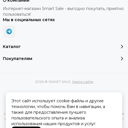
О компании
Интернет-магазин Smart Sale - выгодно покупать, приятно
пользоваться!
Мы в социальных сетях
Каталог
Покупателям
2026 © SMART SALE.
Карта сайта
Этот сайт использует cookie-файлы и другие
Вся представленная на сайте информация, касающаяся
технологии, чтобы помочь Вам в навигации, а
характеристик, стоимости товаров и услуг, носит
также для предоставления лучшего
информационный характер и ни при каких условиях не является
пользовательского опыта и анализа
публичной офертой, определяемой положениями Статьи 437(2)
использования наших продуктов и услуг.
Гражданского кодекса РФ.