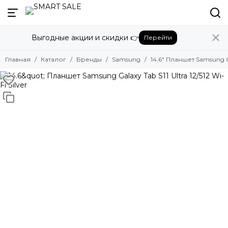
Назад
Выгодные акции и скидки 👉
Перейти
Бренды
Смотреть все бренды
Главная
Каталог
Бренды
Samsung
14.6" Планшет Samsung Gal
Amazon
Apple
Beats
Bose
DJI
Dyson
Fujifilm
Google
GoPro
Honor
HUAWEI
Insta360
JBL
Marshall