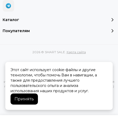
Каталог
Покупателям
2026 © SMART SALE.
Карта сайта
Этот сайт использует cookie-файлы и другие
Вся представленная на сайте информация, касающаяся
технологии, чтобы помочь Вам в навигации, а
характеристик, стоимости товаров и услуг, носит
также для предоставления лучшего
информационный характер и ни при каких условиях не является
пользовательского опыта и анализа
публичной офертой, определяемой положениями Статьи 437(2)
использования наших продуктов и услуг.
Гражданского кодекса РФ.
Принять